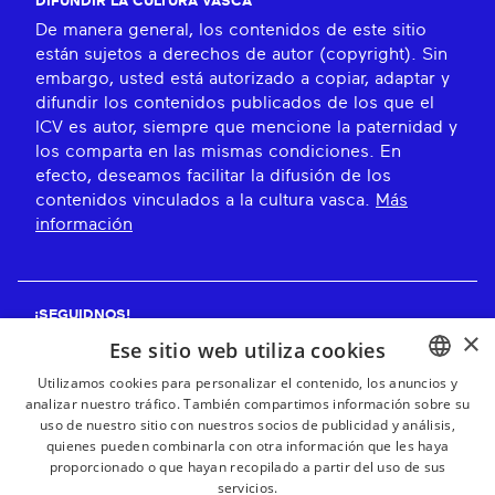
DIFUNDIR LA CULTURA VASCA
De manera general, los contenidos de este sitio
están sujetos a derechos de autor (copyright). Sin
embargo, usted está autorizado a copiar, adaptar y
difundir los contenidos publicados de los que el
ICV es autor, siempre que mencione la paternidad y
los comparta en las mismas condiciones. En
efecto, deseamos facilitar la difusión de los
contenidos vinculados a la cultura vasca.
Más
información
¡SEGUIDNOS!
×
Ese sitio web utiliza cookies
Utilizamos cookies para personalizar el contenido, los anuncios y
analizar nuestro tráfico. También compartimos información sobre su
BASQUE
¡RECIBE NUESTROS BOLETINES!
uso de nuestro sitio con nuestros socios de publicidad y análisis,
FRENCH
quienes pueden combinarla con otra información que les haya
proporcionado o que hayan recopilado a partir del uso de sus
Suscribirse
SPANISH
servicios.