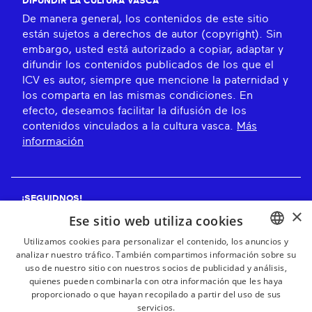
DIFUNDIR LA CULTURA VASCA
De manera general, los contenidos de este sitio
están sujetos a derechos de autor (copyright). Sin
embargo, usted está autorizado a copiar, adaptar y
difundir los contenidos publicados de los que el
ICV es autor, siempre que mencione la paternidad y
los comparta en las mismas condiciones. En
efecto, deseamos facilitar la difusión de los
contenidos vinculados a la cultura vasca.
Más
información
¡SEGUIDNOS!
×
Ese sitio web utiliza cookies
Utilizamos cookies para personalizar el contenido, los anuncios y
analizar nuestro tráfico. También compartimos información sobre su
BASQUE
¡RECIBE NUESTROS BOLETINES!
uso de nuestro sitio con nuestros socios de publicidad y análisis,
FRENCH
quienes pueden combinarla con otra información que les haya
proporcionado o que hayan recopilado a partir del uso de sus
Suscribirse
SPANISH
servicios.