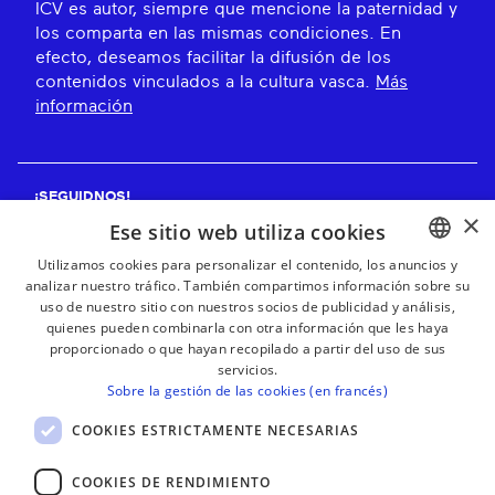
ICV es autor, siempre que mencione la paternidad y
los comparta en las mismas condiciones. En
efecto, deseamos facilitar la difusión de los
contenidos vinculados a la cultura vasca.
Más
información
¡SEGUIDNOS!
×
Ese sitio web utiliza cookies
Utilizamos cookies para personalizar el contenido, los anuncios y
analizar nuestro tráfico. También compartimos información sobre su
BASQUE
¡RECIBE NUESTROS BOLETINES!
uso de nuestro sitio con nuestros socios de publicidad y análisis,
FRENCH
quienes pueden combinarla con otra información que les haya
proporcionado o que hayan recopilado a partir del uso de sus
Suscribirse
SPANISH
servicios.
Sobre la gestión de las cookies (en francés)
ENGLISH
COOKIES ESTRICTAMENTE NECESARIAS
COOKIES DE RENDIMIENTO