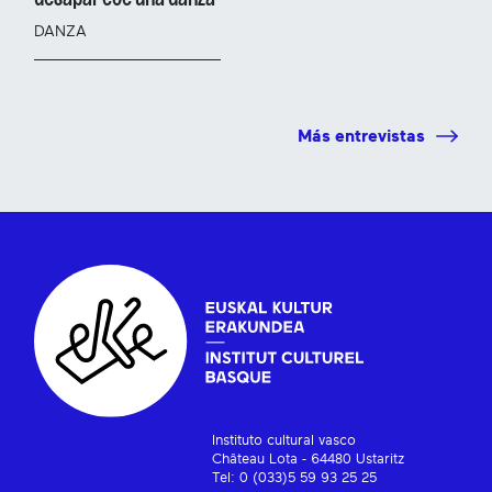
DANZA
Más entrevistas
Instituto cultural vasco
Château Lota - 64480 Ustaritz
Tel: 0 (033)5 59 93 25 25