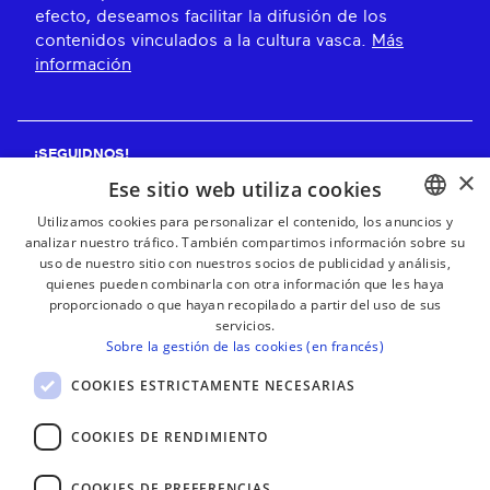
efecto, deseamos facilitar la difusión de los
contenidos vinculados a la cultura vasca.
Más
información
¡SEGUIDNOS!
×
Ese sitio web utiliza cookies
Utilizamos cookies para personalizar el contenido, los anuncios y
analizar nuestro tráfico. También compartimos información sobre su
BASQUE
¡RECIBE NUESTROS BOLETINES!
uso de nuestro sitio con nuestros socios de publicidad y análisis,
FRENCH
quienes pueden combinarla con otra información que les haya
proporcionado o que hayan recopilado a partir del uso de sus
Suscribirse
SPANISH
servicios.
Sobre la gestión de las cookies (en francés)
ENGLISH
COOKIES ESTRICTAMENTE NECESARIAS
COOKIES DE RENDIMIENTO
COOKIES DE PREFERENCIAS