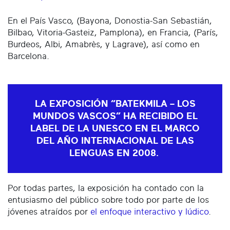
En el País Vasco, (Bayona, Donostia-San Sebastián,
Bilbao, Vitoria-Gasteiz, Pamplona), en Francia, (París,
Burdeos, Albi, Amabrès, y Lagrave), así como en
Barcelona.
LA EXPOSICIÓN “BATEKMILA – LOS
MUNDOS VASCOS” HA RECIBIDO EL
LABEL DE LA UNESCO EN EL MARCO
DEL AÑO INTERNACIONAL DE LAS
LENGUAS EN 2008.
Por todas partes, la exposición ha contado con la
entusiasmo del público sobre todo por parte de los
jóvenes atraídos por
el enfoque interactivo y lúdico
.