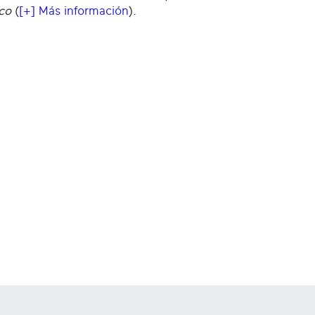
ico
(
[+] Más información
).