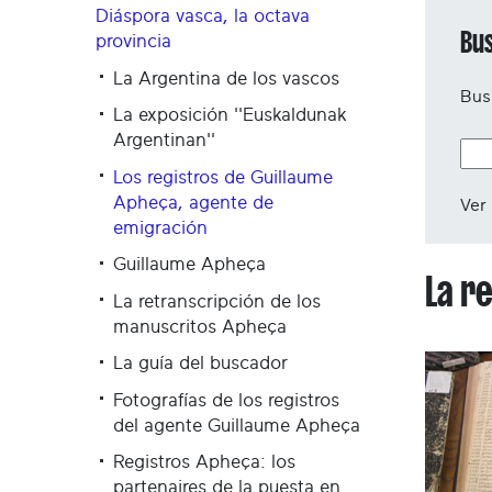
Diáspora vasca, la octava
Bu
provincia
La Argentina de los vascos
Bus
La exposición ''Euskaldunak
Argentinan''
Los registros de Guillaume
Apheça, agente de
Ver 
emigración
Guillaume Apheça
La r
La retranscripción de los
manuscritos Apheça
La guía del buscador
Fotografías de los registros
del agente Guillaume Apheça
Registros Apheça: los
partenaires de la puesta en