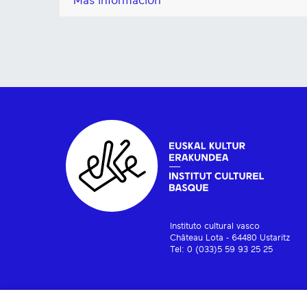
Más información
Instituto cultural vasco
Château Lota - 64480 Ustaritz
Tel: 0 (033)5 59 93 25 25