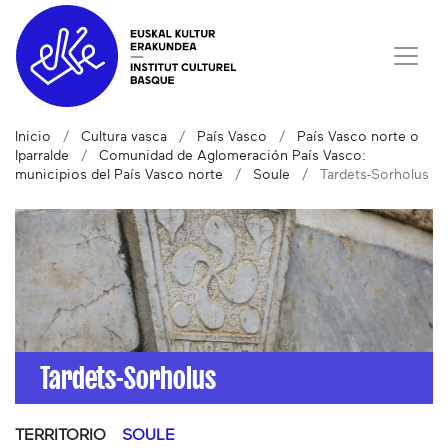
Inicio
Cultura vasca
País Vasco
País Vasco norte o
Iparralde
Comunidad de Aglomeración País Vasco:
municipios del País Vasco norte
Soule
Tardets-Sorholus
Tardets-Sorholus
TERRITORIO
SOULE