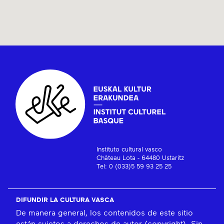
Instituto cultural vasco
Château Lota - 64480 Ustaritz
Tel: 0 (033)5 59 93 25 25
DIFUNDIR LA CULTURA VASCA
De manera general, los contenidos de este sitio
están sujetos a derechos de autor (copyright). Sin