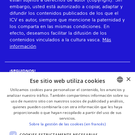
embargo, usted está autorizado a copiar, adaptar y
difundir los contenidos publicados de los que el
ICV es autor, siempre que mencione la paternidad y
los comparta en las mismas condiciones. En
efecto, deseamos facilitar la difusión de los
contenidos vinculados a la cultura vasca.
Más
información
¡SEGUIDNOS!
×
Ese sitio web utiliza cookies
Utilizamos cookies para personalizar el contenido, los anuncios y
analizar nuestro tráfico. También compartimos información sobre su
BASQUE
¡RECIBE NUESTROS BOLETINES!
uso de nuestro sitio con nuestros socios de publicidad y análisis,
FRENCH
quienes pueden combinarla con otra información que les haya
proporcionado o que hayan recopilado a partir del uso de sus
Suscribirse
SPANISH
servicios.
Sobre la gestión de las cookies (en francés)
ENGLISH
COOKIES ESTRICTAMENTE NECESARIAS