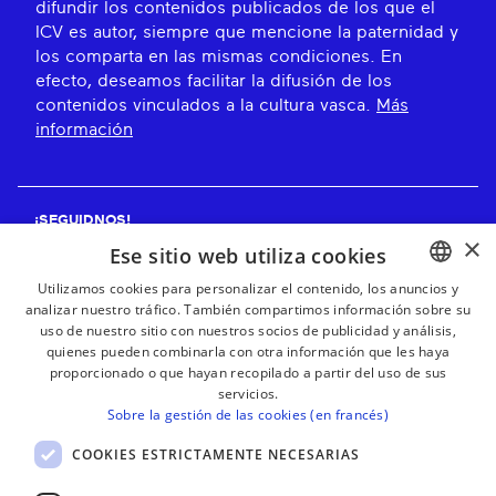
difundir los contenidos publicados de los que el
ICV es autor, siempre que mencione la paternidad y
los comparta en las mismas condiciones. En
efecto, deseamos facilitar la difusión de los
contenidos vinculados a la cultura vasca.
Más
información
¡SEGUIDNOS!
×
Ese sitio web utiliza cookies
Utilizamos cookies para personalizar el contenido, los anuncios y
analizar nuestro tráfico. También compartimos información sobre su
BASQUE
¡RECIBE NUESTROS BOLETINES!
uso de nuestro sitio con nuestros socios de publicidad y análisis,
FRENCH
quienes pueden combinarla con otra información que les haya
proporcionado o que hayan recopilado a partir del uso de sus
Suscribirse
SPANISH
servicios.
Sobre la gestión de las cookies (en francés)
ENGLISH
COOKIES ESTRICTAMENTE NECESARIAS