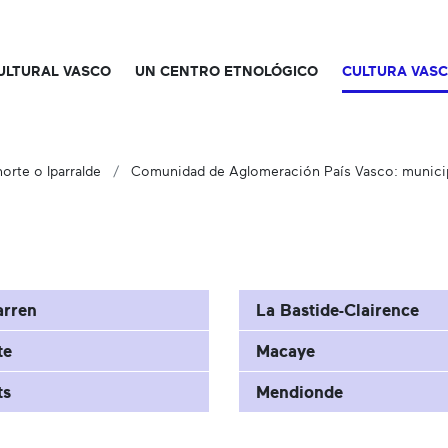
CULTURAL VASCO
UN CENTRO ETNOLÓGICO
CULTURA VAS
orte o Iparralde
Comunidad de Aglomeración País Vasco: municip
arren
La Bastide-Clairence
te
Macaye
ts
Mendionde