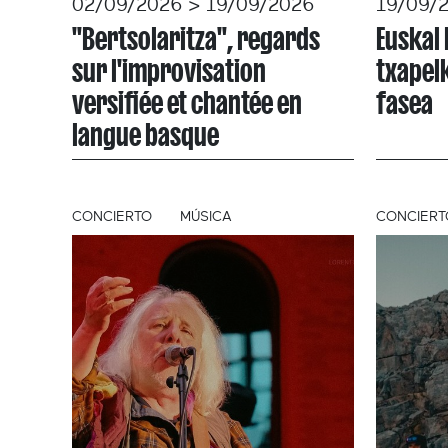
02/09/2026 > 19/09/2026
19/09/
"Bertsolaritza", regards
Euskal 
sur l'improvisation
txapel
versifiée et chantée en
fasea
langue basque
CONCIERTO
MÚSICA
CONCIERT