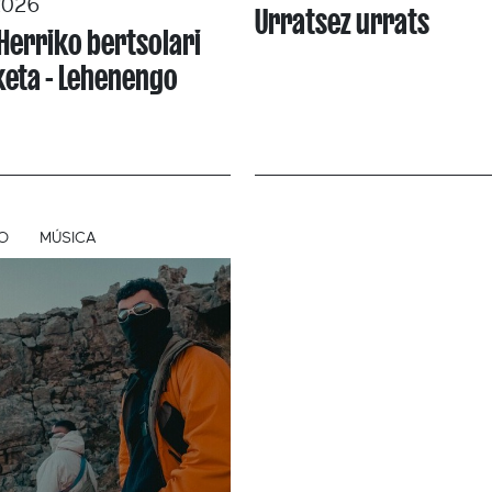
2026
Urratsez urrats
Herriko bertsolari
keta - Lehenengo
O
MÚSICA