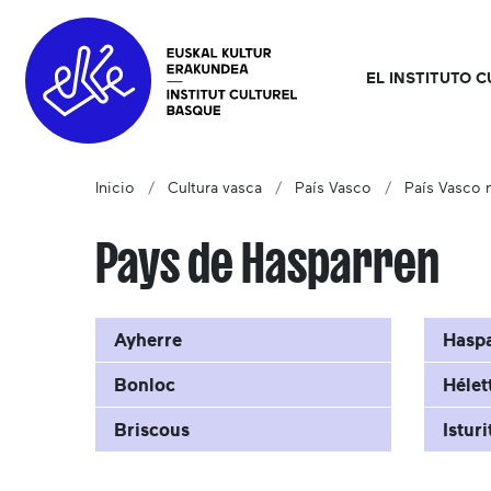
EL INSTITUTO 
Inicio
Cultura vasca
País Vasco
País Vasco n
Pays de Hasparren
Ayherre
Hasp
Bonloc
Hélet
Briscous
Isturi