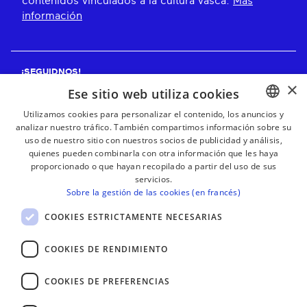
contenidos vinculados a la cultura vasca.
Más
información
¡SEGUIDNOS!
×
Ese sitio web utiliza cookies
Utilizamos cookies para personalizar el contenido, los anuncios y
analizar nuestro tráfico. También compartimos información sobre su
BASQUE
¡RECIBE NUESTROS BOLETINES!
uso de nuestro sitio con nuestros socios de publicidad y análisis,
FRENCH
quienes pueden combinarla con otra información que les haya
proporcionado o que hayan recopilado a partir del uso de sus
Suscribirse
SPANISH
servicios.
Sobre la gestión de las cookies (en francés)
ENGLISH
COOKIES ESTRICTAMENTE NECESARIAS
COOKIES DE RENDIMIENTO
COOKIES DE PREFERENCIAS