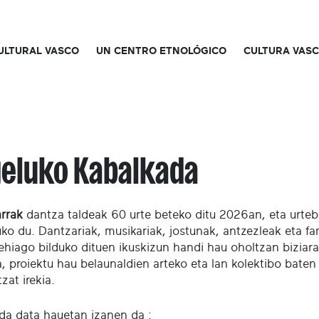
CULTURAL VASCO
UN CENTRO ETNOLÓGICO
CULTURA VAS
eluko Kabalkada
rrak
dantza taldeak 60 urte beteko ditu 2026an, eta urtebe
uko du. Dantzariak, musikariak, jostunak, antzezleak eta fa
ehiago bilduko dituen ikuskizun handi hau oholtzan biziar
, proiektu hau belaunaldien arteko eta lan kolektibo baten 
zat irekia.
da data hauetan izanen da :