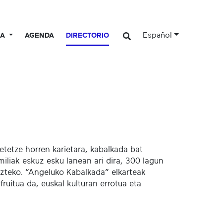
Español
CA
AGENDA
DIRECTORIO
tetze horren karietara, kabalkada bat
miliak eskuz esku lanean ari dira, 300 lagun
azteko. “Angeluko Kabalkada” elkarteak
fruitua da, euskal kulturan errotua eta