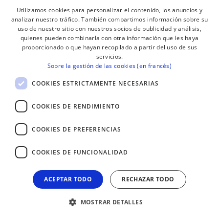
Utilizamos cookies para personalizar el contenido, los anuncios y
analizar nuestro tráfico. También compartimos información sobre su
BASQUE
¡RECIBE NUESTROS BOLETINES!
uso de nuestro sitio con nuestros socios de publicidad y análisis,
FRENCH
quienes pueden combinarla con otra información que les haya
proporcionado o que hayan recopilado a partir del uso de sus
Suscribirse
SPANISH
servicios.
Sobre la gestión de las cookies (en francés)
ENGLISH
COOKIES ESTRICTAMENTE NECESARIAS
COOKIES DE RENDIMIENTO
COOKIES DE PREFERENCIAS
COOKIES DE FUNCIONALIDAD
ACEPTAR TODO
RECHAZAR TODO
MOSTRAR DETALLES
AVISO LEGAL
CONTACTO