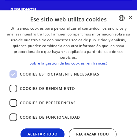
¡SEGUIDNOS!
×
Ese sitio web utiliza cookies
Utilizamos cookies para personalizar el contenido, los anuncios y
analizar nuestro tráfico. También compartimos información sobre su
BASQUE
¡RECIBE NUESTROS BOLETINES!
uso de nuestro sitio con nuestros socios de publicidad y análisis,
FRENCH
quienes pueden combinarla con otra información que les haya
proporcionado o que hayan recopilado a partir del uso de sus
Suscribirse
SPANISH
servicios.
Sobre la gestión de las cookies (en francés)
ENGLISH
COOKIES ESTRICTAMENTE NECESARIAS
COOKIES DE RENDIMIENTO
COOKIES DE PREFERENCIAS
COOKIES DE FUNCIONALIDAD
ACEPTAR TODO
RECHAZAR TODO