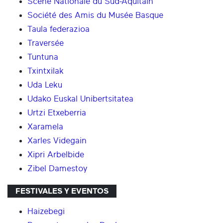
Scène Nationale du Sud-Aquitain
Société des Amis du Musée Basque
Taula federazioa
Traversée
Tuntuna
Txintxilak
Uda Leku
Udako Euskal Unibertsitatea
Urtzi Etxeberria
Xaramela
Xarles Videgain
Xipri Arbelbide
Zibel Damestoy
FESTIVALES Y EVENTOS
Haizebegi