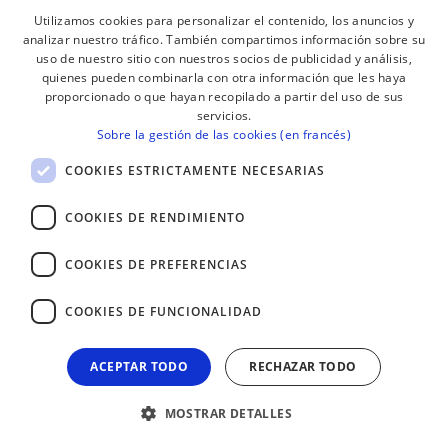
efecto, deseamos facilitar la difusión de los
Utilizamos cookies para personalizar el contenido, los anuncios y
contenidos vinculados a la cultura vasca.
Más
analizar nuestro tráfico. También compartimos información sobre su
BASQUE
información
uso de nuestro sitio con nuestros socios de publicidad y análisis,
FRENCH
quienes pueden combinarla con otra información que les haya
proporcionado o que hayan recopilado a partir del uso de sus
SPANISH
servicios.
¡SEGUIDNOS!
Sobre la gestión de las cookies (en francés)
ENGLISH
COOKIES ESTRICTAMENTE NECESARIAS
COOKIES DE RENDIMIENTO
¡RECIBE NUESTROS BOLETINES!
COOKIES DE PREFERENCIAS
Suscribirse
COOKIES DE FUNCIONALIDAD
ACEPTAR TODO
RECHAZAR TODO
MOSTRAR DETALLES