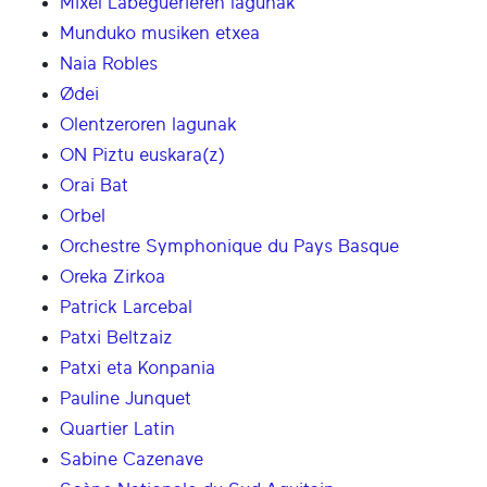
Mixel Labeguerieren lagunak
Munduko musiken etxea
Naia Robles
Ødei
Olentzeroren lagunak
ON Piztu euskara(z)
Orai Bat
Orbel
Orchestre Symphonique du Pays Basque
Oreka Zirkoa
Patrick Larcebal
Patxi Beltzaiz
Patxi eta Konpania
Pauline Junquet
Quartier Latin
Sabine Cazenave