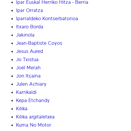
Ipar Euskal Herriko Hitza - Berria
Ipar Orratza
Iparraldeko Kontserbatorioa
Itxaro Borda
Jakinola
Jean-Baptiste Coyos
Jesus Aured
Jo Txistua
Joël Merah
Jon Itçaina
Julen Achiary
Karrikaldi
Kepa Etchandy
Kilika
Kilika argitaletxea
Kuma No Motor