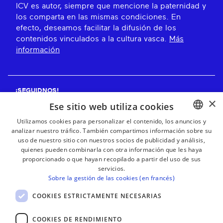
ICV es autor, siempre que mencione la paternidad y
los comparta en las mismas condiciones. En
efecto, deseamos facilitar la difusión de los
contenidos vinculados a la cultura vasca.
Más
información
¡SEGUIDNOS!
×
Ese sitio web utiliza cookies
Utilizamos cookies para personalizar el contenido, los anuncios y
analizar nuestro tráfico. También compartimos información sobre su
BASQUE
¡RECIBE NUESTROS BOLETINES!
uso de nuestro sitio con nuestros socios de publicidad y análisis,
FRENCH
quienes pueden combinarla con otra información que les haya
proporcionado o que hayan recopilado a partir del uso de sus
Suscribirse
SPANISH
servicios.
Sobre la gestión de las cookies (en francés)
ENGLISH
COOKIES ESTRICTAMENTE NECESARIAS
COOKIES DE RENDIMIENTO