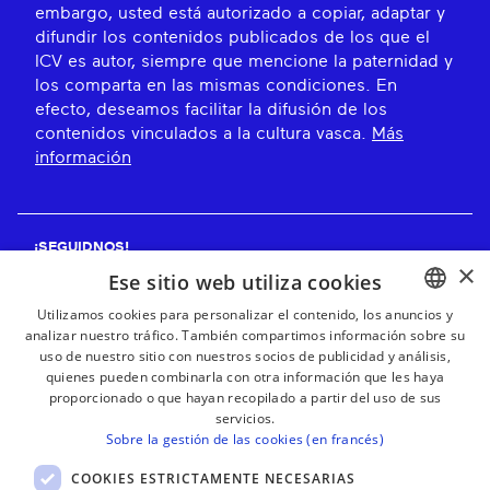
embargo, usted está autorizado a copiar, adaptar y
difundir los contenidos publicados de los que el
ICV es autor, siempre que mencione la paternidad y
los comparta en las mismas condiciones. En
efecto, deseamos facilitar la difusión de los
contenidos vinculados a la cultura vasca.
Más
información
¡SEGUIDNOS!
×
Ese sitio web utiliza cookies
Utilizamos cookies para personalizar el contenido, los anuncios y
analizar nuestro tráfico. También compartimos información sobre su
BASQUE
¡RECIBE NUESTROS BOLETINES!
uso de nuestro sitio con nuestros socios de publicidad y análisis,
FRENCH
quienes pueden combinarla con otra información que les haya
proporcionado o que hayan recopilado a partir del uso de sus
Suscribirse
SPANISH
servicios.
Sobre la gestión de las cookies (en francés)
ENGLISH
COOKIES ESTRICTAMENTE NECESARIAS