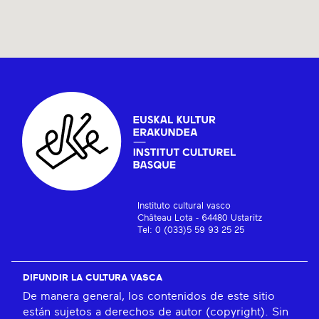
Instituto cultural vasco
Château Lota - 64480 Ustaritz
Tel: 0 (033)5 59 93 25 25
DIFUNDIR LA CULTURA VASCA
De manera general, los contenidos de este sitio
están sujetos a derechos de autor (copyright). Sin