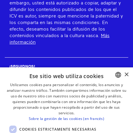
embargo, usted está autorizado a copiar, adaptar y
difundir los contenidos publicados de los que el
ICV es autor, siempre que mencione la paternidad y
los comparta en las mismas condiciones. En
efecto, deseamos facilitar la difusión de los
contenidos vinculados a la cultura vasca.
Más
información
¡SEGUIDNOS!
×
Ese sitio web utiliza cookies
Utilizamos cookies para personalizar el contenido, los anuncios y
analizar nuestro tráfico. También compartimos información sobre su
BASQUE
¡RECIBE NUESTROS BOLETINES!
uso de nuestro sitio con nuestros socios de publicidad y análisis,
FRENCH
quienes pueden combinarla con otra información que les haya
proporcionado o que hayan recopilado a partir del uso de sus
Suscribirse
SPANISH
servicios.
Sobre la gestión de las cookies (en francés)
ENGLISH
COOKIES ESTRICTAMENTE NECESARIAS