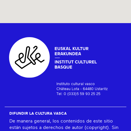
Instituto cultural vasco
Château Lota - 64480 Ustaritz
Tel: 0 (033)5 59 93 25 25
DIFUNDIR LA CULTURA VASCA
De manera general, los contenidos de este sitio
están sujetos a derechos de autor (copyright). Sin