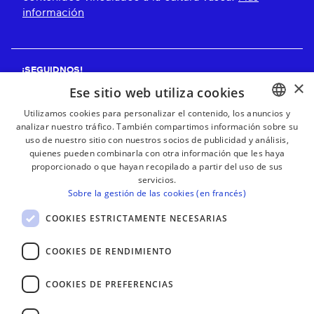
información
¡SEGUIDNOS!
×
Ese sitio web utiliza cookies
Utilizamos cookies para personalizar el contenido, los anuncios y
analizar nuestro tráfico. También compartimos información sobre su
BASQUE
¡RECIBE NUESTROS BOLETINES!
uso de nuestro sitio con nuestros socios de publicidad y análisis,
FRENCH
quienes pueden combinarla con otra información que les haya
proporcionado o que hayan recopilado a partir del uso de sus
Suscribirse
SPANISH
servicios.
Sobre la gestión de las cookies (en francés)
ENGLISH
COOKIES ESTRICTAMENTE NECESARIAS
COOKIES DE RENDIMIENTO
COOKIES DE PREFERENCIAS