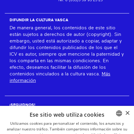
Tel: 0 (033)5 59 93 25 25
DIFUNDIR LA CULTURA VASCA
De manera general, los contenidos de este sitio
están sujetos a derechos de autor (copyright). Sin
embargo, usted está autorizado a copiar, adaptar y
difundir los contenidos publicados de los que el
ICV es autor, siempre que mencione la paternidad y
los comparta en las mismas condiciones. En
efecto, deseamos facilitar la difusión de los
contenidos vinculados a la cultura vasca.
Más
información
¡SEGUIDNOS!
×
Ese sitio web utiliza cookies
Utilizamos cookies para personalizar el contenido, los anuncios y
analizar nuestro tráfico. También compartimos información sobre su
BASQUE
¡RECIBE NUESTROS BOLETINES!