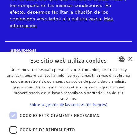
los comparta en las mismas condiciones. En
efecto, deseamos facilitar la difusión de los
contenidos vinculados a la cultura vasca.
Más
información
¡SEGUIDNOS!
×
Ese sitio web utiliza cookies
Utilizamos cookies para personalizar el contenido, los anuncios y
analizar nuestro tráfico. También compartimos información sobre su
BASQUE
¡RECIBE NUESTROS BOLETINES!
uso de nuestro sitio con nuestros socios de publicidad y análisis,
FRENCH
quienes pueden combinarla con otra información que les haya
proporcionado o que hayan recopilado a partir del uso de sus
Suscribirse
SPANISH
servicios.
Sobre la gestión de las cookies (en francés)
ENGLISH
COOKIES ESTRICTAMENTE NECESARIAS
COOKIES DE RENDIMIENTO