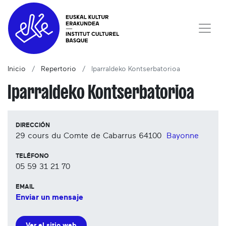
Inicio
Repertorio
Iparraldeko Kontserbatorioa
Iparraldeko Kontserbatorioa
DIRECCIÓN
29 cours du Comte de Cabarrus
64100
Bayonne
TELÉFONO
05 59 31 21 70
EMAIL
Enviar un mensaje
Ver el sitio web