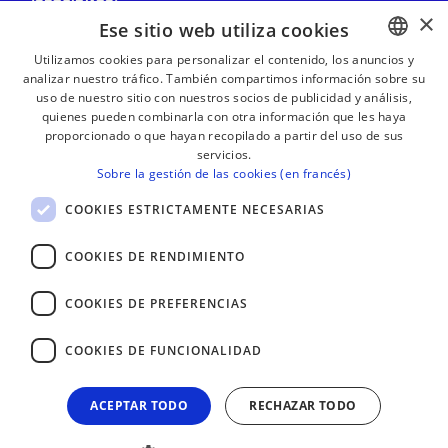
×
Ese sitio web utiliza cookies
Utilizamos cookies para personalizar el contenido, los anuncios y
analizar nuestro tráfico. También compartimos información sobre su
BASQUE
¡RECIBE NUESTROS BOLETINES!
uso de nuestro sitio con nuestros socios de publicidad y análisis,
FRENCH
quienes pueden combinarla con otra información que les haya
proporcionado o que hayan recopilado a partir del uso de sus
Suscribirse
SPANISH
servicios.
Sobre la gestión de las cookies (en francés)
ENGLISH
COOKIES ESTRICTAMENTE NECESARIAS
COOKIES DE RENDIMIENTO
COOKIES DE PREFERENCIAS
COOKIES DE FUNCIONALIDAD
ACEPTAR TODO
RECHAZAR TODO