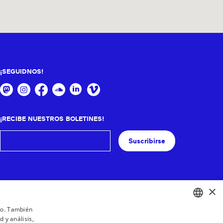
¡SEGUIDNOS!
¡RECIBE NUESTROS BOLETINES!
Suscribirse
×
ico. También
 y análisis,
BASQUE