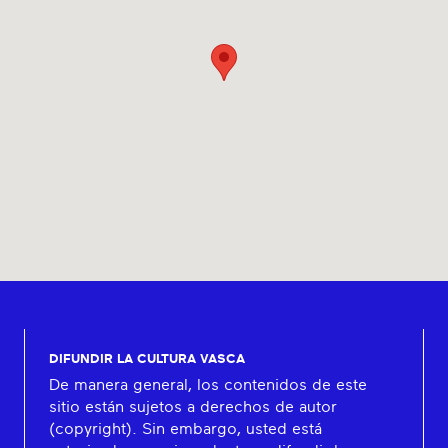
DIFUNDIR LA CULTURA VASCA
De manera general, los contenidos de este
sitio están sujetos a derechos de autor
(copyright). Sin embargo, usted está