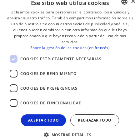
×
Ese sitio web utiliza cookies
Utilizamos cookies para personalizar el contenido, los anuncios y
analizar nuestro tráfico. También compartimos información sobre su
BASQUE
¡RECIBE NUESTROS BOLETINES!
uso de nuestro sitio con nuestros socios de publicidad y análisis,
FRENCH
quienes pueden combinarla con otra información que les haya
proporcionado o que hayan recopilado a partir del uso de sus
Suscribirse
SPANISH
servicios.
Sobre la gestión de las cookies (en francés)
ENGLISH
COOKIES ESTRICTAMENTE NECESARIAS
COOKIES DE RENDIMIENTO
COOKIES DE PREFERENCIAS
COOKIES DE FUNCIONALIDAD
ACEPTAR TODO
RECHAZAR TODO
MOSTRAR DETALLES
AVISO LEGAL
CONTACTO