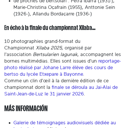
de proches de bertsolari : Petra Ibarra (1931-),
Marie-Christina Oçafrain (1955), Anttonie Sein
(1926-), Allandu Bordaçarre (1936-)
En écho à la finale du championnat Xilaba…
10 photographies grand-format du
Championnat
Xilaba 2025
, organisé par
l'association
Bertsularien lagunak
, accompagnent les
bornes multimédias. Elles sont issues d'un
reportage-
photo réalisé par Johane Larre élève des cours de
bertso du lycée Etxepare à Bayonne
.
Comme un clin d'œil à la dernière édition de ce
championnat dont la
finale se déroula au Jai-Alai de
Saint-Jean-de-Luz le 31 janvier 2026
.
MÁS INFORMACIÓN
Galerie de témoignages audiovisuels dédiée au