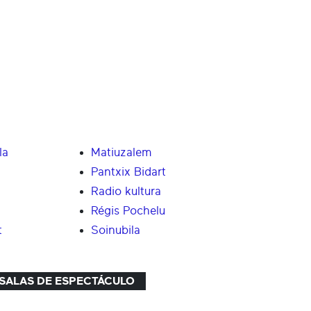
la
Matiuzalem
Pantxix Bidart
Radio kultura
Régis Pochelu
t
Soinubila
 SALAS DE ESPECTÁCULO