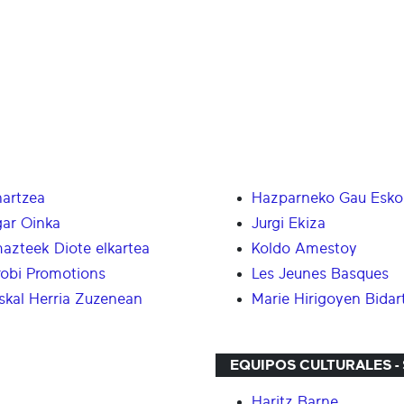
hartzea
Hazparneko Gau Esko
gar Oinka
Jurgi Ekiza
azteek Diote elkartea
Koldo Amestoy
robi Promotions
Les Jeunes Basques
skal Herria Zuzenean
Marie Hirigoyen Bidar
EQUIPOS CULTURALES -
Haritz Barne