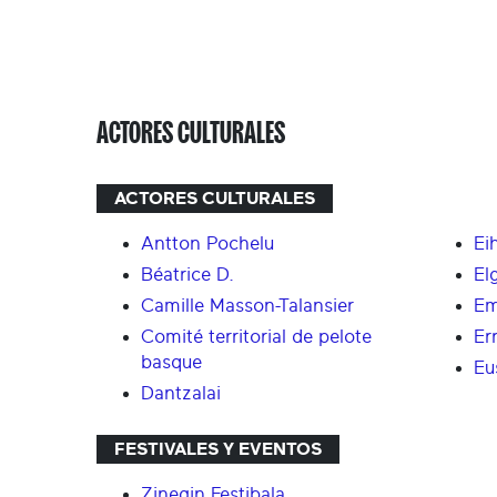
ACTORES CULTURALES
ACTORES CULTURALES
Antton Pochelu
Ei
Béatrice D.
El
Camille Masson-Talansier
Em
Comité territorial de pelote
Er
basque
Eu
Dantzalai
FESTIVALES Y EVENTOS
Zinegin Festibala