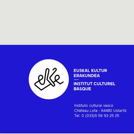
Instituto cultural vasco
Château Lota - 64480 Ustaritz
Tel: 0 (033)5 59 93 25 25