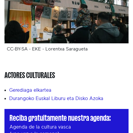
CC-BY-SA - EKE - Lorentxa Saragueta
ACTORES CULTURALES
Gerediaga elkartea
Durangoko Euskal Liburu eta Disko Azoka
Reciba gratuitamente nuestra agenda:
Agenda de la cultura vasca