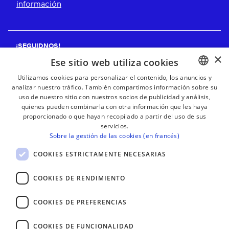
información
¡SEGUIDNOS!
×
Ese sitio web utiliza cookies
Utilizamos cookies para personalizar el contenido, los anuncios y
analizar nuestro tráfico. También compartimos información sobre su
BASQUE
¡RECIBE NUESTROS BOLETINES!
uso de nuestro sitio con nuestros socios de publicidad y análisis,
FRENCH
quienes pueden combinarla con otra información que les haya
proporcionado o que hayan recopilado a partir del uso de sus
Suscribirse
SPANISH
servicios.
Sobre la gestión de las cookies (en francés)
ENGLISH
COOKIES ESTRICTAMENTE NECESARIAS
COOKIES DE RENDIMIENTO
COOKIES DE PREFERENCIAS
COOKIES DE FUNCIONALIDAD