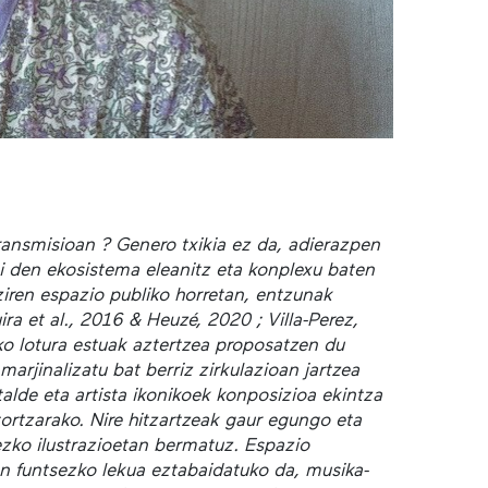
ransmisioan ? Genero txikia ez da, adierazpen
si den ekosistema eleanitz eta konplexu baten
ziren espazio publiko horretan, entzunak
ra et al., 2016 & Heuzé, 2020 ; Villa-Perez,
ko lotura estuak aztertzea proposatzen du
rjinalizatu bat berriz zirkulazioan jartzea
lde eta artista ikonikoek konposizioa ekintza
itortzarako. Nire hitzartzeak gaur egungo eta
ezko ilustrazioetan bermatuz. Espazio
n funtsezko lekua eztabaidatuko da, musika-