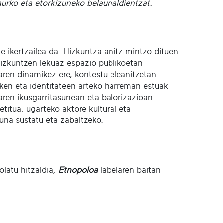
aurko eta etorkizuneko belaunaldientzat.
le-ikertzailea da. Hizkuntza anitz mintzo dituen
hizkuntzen lekuaz espazio publikoetan
aren dinamikez ere, kontestu eleanitzetan.
iken eta identitateen arteko harreman estuak
aren ikusgarritasunean eta balorizazioan
itua, ugarteko aktore kultural eta
una sustatu eta zabaltzeko.
olatu hitzaldia,
Etnopoloa
labelaren baitan