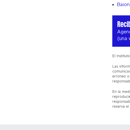
Baion
Reci
Agend
(una 
El Institu
Las inform
comunicaci
erróneo o 
responsabi
En la medi
reproduce
responsabi
reserva el