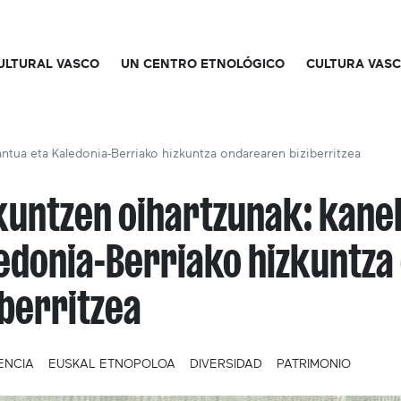
CULTURAL VASCO
UN CENTRO ETNOLÓGICO
CULTURA VAS
ntua eta Kaledonia-Berriako hizkuntza ondarearen biziberritzea
kuntzen oihartzunak: kane
edonia-Berriako hizkuntz
iberritzea
ENCIA
EUSKAL ETNOPOLOA
DIVERSIDAD
PATRIMONIO