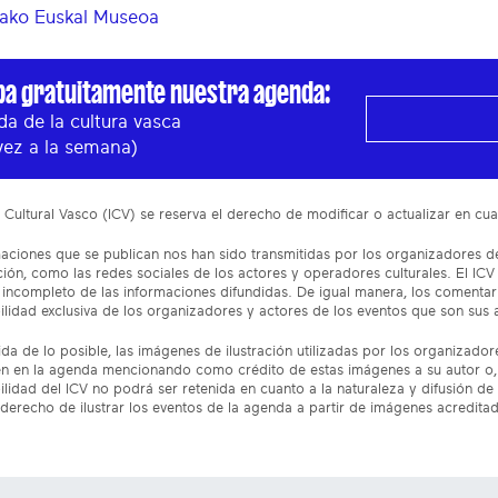
ako Euskal Museoa
ba gratuitamente nuestra agenda:
a de la cultura vasca
vez a la semana)
to Cultural Vasco (ICV) se reserva el derecho de modificar o actualizar en 
aciones que se publican nos han sido transmitidas por los organizadores de
ón, como las redes sociales de los actores y operadores culturales. El ICV
incompleto de las informaciones difundidas. De igual manera, los comentar
lidad exclusiva de los organizadores y actores de los eventos que son sus 
da de lo posible, las imágenes de ilustración utilizadas por los organizado
n en la agenda mencionando como crédito de estas imágenes a su autor o, 
lidad del ICV no podrá ser retenida en cuanto a la naturaleza y difusión de 
 derecho de ilustrar los eventos de la agenda a partir de imágenes acredita