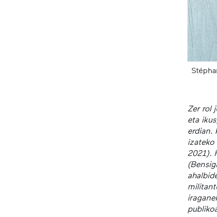
Stépha
Zer rol
eta iku
erdian.
izateko 
2021). 
(Bensig
ahalbid
militant
iragane
publiko