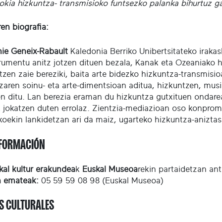
okia hizkuntza- transmisioko funtsezko palanka bihurtuz g
ren biografia:
ie Geneix-Rabault
Kaledonia Berriko Unibertsitateko irakas
trumentu anitz jotzen dituen bezala, Kanak eta Ozeaniako 
tzen zaie bereziki, baita arte bidezko hizkuntza-transmisio
zaren soinu- eta arte-dimentsioan aditua, hizkuntzen, mus
en ditu. Lan berezia eraman du hizkuntza gutxituen ondare
 jokatzen duten errolaz. Zientzia-mediazioan oso konpromet
koekin lankidetzan ari da maiz, ugarteko hizkuntza-aniztas
FORMACIÓN
kal kultur erakundea
k
Euskal Museoa
rekin partaidetzan ant
n emateak:
05 59 59 08 98 (Euskal Museoa)
S CULTURALES