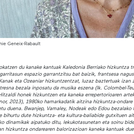
nie Geneix-Rabault
 jokatzen du kanake kantuak Kaledonia Berriako hizkuntza t
sgarritasun espazio garrantzitsu bat baizik, frantsesa nagu
 Kanak eta Ozeaniar hizkuntzentzat, luzaz baztertuak izan 
tresna bezala inposatu da musika eszena (Ik. Colombel-Teui
Hitzaldi honek hizkuntzen eta kaneka errepertorioaren arte
nor, 2013), 1980ko hamarkadatik aitzina hizkuntza-ondare ma
etu duena. Bwanjep, Vamaley, Nodeak edo Edou bezalako ta
e bihurtu dute hizkuntza- eta kultura-baliabide gutxituen a
ko dinamikak aipatuko ditu, lekukotasunetan eta soinu bid
an hizkuntza ondarearen balorizazioan kaneka kantuak due