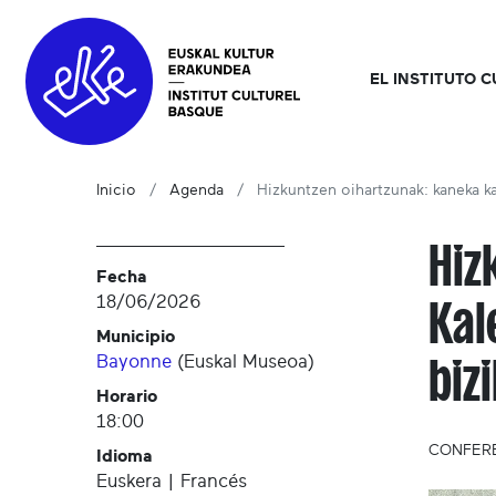
EL INSTITUTO 
Inicio
Agenda
Hizkuntzen oihartzunak: kaneka ka
Hiz
Fecha
18/06/2026
Kal
Municipio
Bayonne
(
Euskal Museoa
)
biz
Horario
18:00
CONFER
Idioma
Euskera | Francés