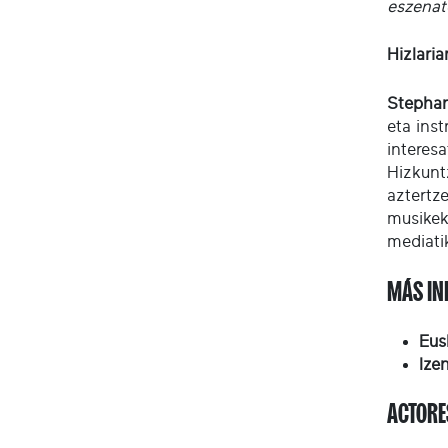
eszenat
Hizlaria
Stephan
eta ins
interesa
Hizkunt
aztertz
musikek
mediati
MÁS IN
Eus
Ize
ACTORE