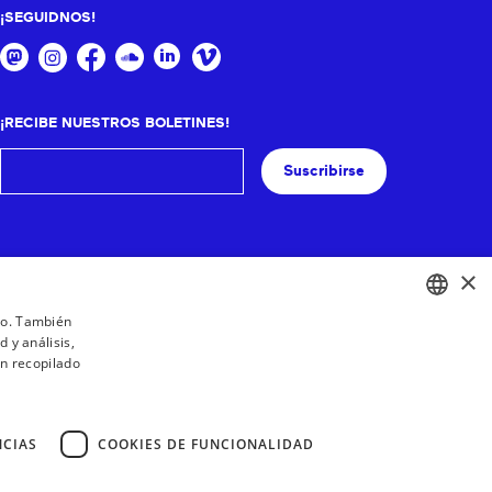
¡SEGUIDNOS!
¡RECIBE NUESTROS BOLETINES!
Suscribirse
×
ico. También
 y análisis,
BASQUE
n recopilado
FRENCH
SPANISH
NCIAS
COOKIES DE FUNCIONALIDAD
ENGLISH