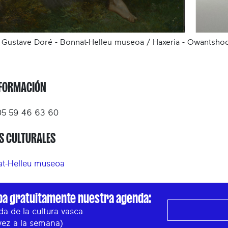
- Gustave Doré - Bonnat-Helleu museoa / Haxeria - Owantsho
FORMACIÓN
5 59 46 63 60
S CULTURALES
t-Helleu museoa
ba gratuitamente nuestra agenda:
a de la cultura vasca
vez a la semana)