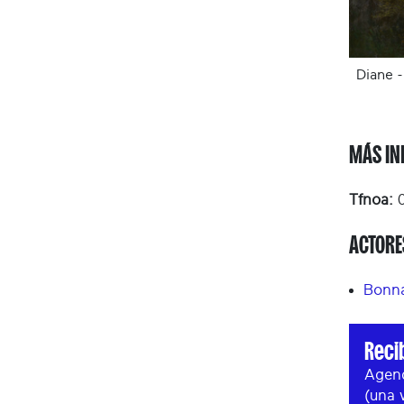
Diane 
MÁS IN
Tfnoa:
0
ACTORE
Bonna
Reci
Agend
(una 