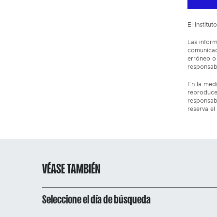
El Institu
Las inform
comunicaci
erróneo o 
responsabi
En la medi
reproduce
responsabi
reserva el
VÉASE TAMBIÉN
Seleccione el día de búsqueda