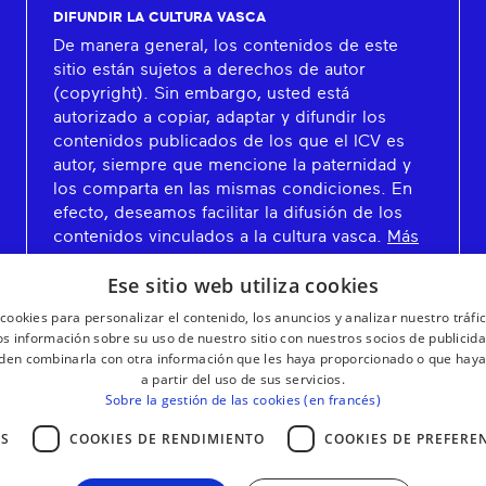
DIFUNDIR LA CULTURA VASCA
De manera general, los contenidos de este
sitio están sujetos a derechos de autor
(copyright). Sin embargo, usted está
autorizado a copiar, adaptar y difundir los
contenidos publicados de los que el ICV es
autor, siempre que mencione la paternidad y
los comparta en las mismas condiciones. En
efecto, deseamos facilitar la difusión de los
contenidos vinculados a la cultura vasca.
Más
información
Ese sitio web utiliza cookies
cookies para personalizar el contenido, los anuncios y analizar nuestro tráf
 información sobre su uso de nuestro sitio con nuestros socios de publicidad
den combinarla con otra información que les haya proporcionado o que haya
a partir del uso de sus servicios.
Sobre la gestión de las cookies (en francés)
AS
COOKIES DE RENDIMIENTO
COOKIES DE PREFERE