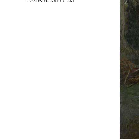
- Asteartetan hetsia