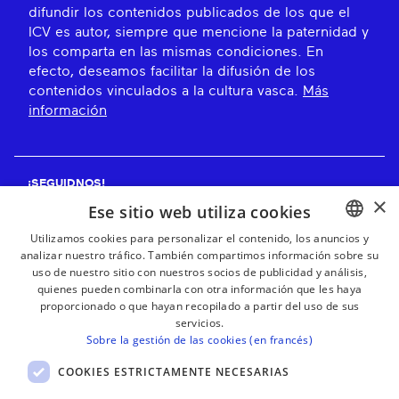
difundir los contenidos publicados de los que el
ICV es autor, siempre que mencione la paternidad y
los comparta en las mismas condiciones. En
efecto, deseamos facilitar la difusión de los
contenidos vinculados a la cultura vasca.
Más
información
¡SEGUIDNOS!
×
Ese sitio web utiliza cookies
Utilizamos cookies para personalizar el contenido, los anuncios y
analizar nuestro tráfico. También compartimos información sobre su
BASQUE
¡RECIBE NUESTROS BOLETINES!
uso de nuestro sitio con nuestros socios de publicidad y análisis,
FRENCH
quienes pueden combinarla con otra información que les haya
proporcionado o que hayan recopilado a partir del uso de sus
Suscribirse
SPANISH
servicios.
Sobre la gestión de las cookies (en francés)
ENGLISH
COOKIES ESTRICTAMENTE NECESARIAS