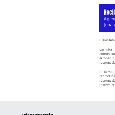
Reci
Agend
(una 
El Institu
Las inform
comunicaci
erróneo o 
responsabi
En la medi
reproduce
responsabi
reserva el