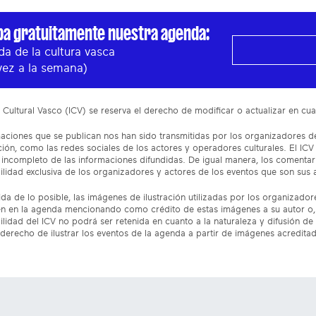
ba gratuitamente nuestra agenda:
a de la cultura vasca
vez a la semana)
to Cultural Vasco (ICV) se reserva el derecho de modificar o actualizar en 
aciones que se publican nos han sido transmitidas por los organizadores de
ón, como las redes sociales de los actores y operadores culturales. El ICV
incompleto de las informaciones difundidas. De igual manera, los comentar
lidad exclusiva de los organizadores y actores de los eventos que son sus 
da de lo posible, las imágenes de ilustración utilizadas por los organizado
n en la agenda mencionando como crédito de estas imágenes a su autor o, 
lidad del ICV no podrá ser retenida en cuanto a la naturaleza y difusión de 
 derecho de ilustrar los eventos de la agenda a partir de imágenes acredita