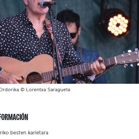
Ordorika © Lorentxa Saragueta
FORMACIÓN
riko besten karietara