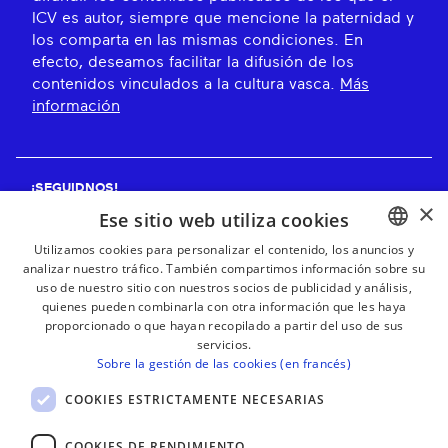
ICV es autor, siempre que mencione la paternidad y
los comparta en las mismas condiciones. En
efecto, deseamos facilitar la difusión de los
contenidos vinculados a la cultura vasca.
Más
información
¡SEGUIDNOS!
×
Ese sitio web utiliza cookies
Utilizamos cookies para personalizar el contenido, los anuncios y
analizar nuestro tráfico. También compartimos información sobre su
BASQUE
¡RECIBE NUESTROS BOLETINES!
uso de nuestro sitio con nuestros socios de publicidad y análisis,
FRENCH
quienes pueden combinarla con otra información que les haya
proporcionado o que hayan recopilado a partir del uso de sus
Suscribirse
SPANISH
servicios.
Sobre la gestión de las cookies (en francés)
ENGLISH
COOKIES ESTRICTAMENTE NECESARIAS
COOKIES DE RENDIMIENTO