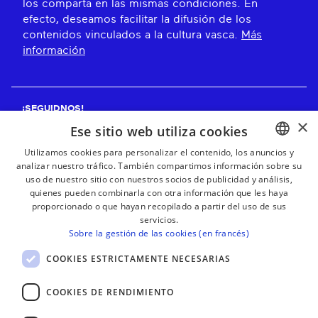
los comparta en las mismas condiciones. En
efecto, deseamos facilitar la difusión de los
contenidos vinculados a la cultura vasca.
Más
información
¡SEGUIDNOS!
×
Ese sitio web utiliza cookies
Utilizamos cookies para personalizar el contenido, los anuncios y
analizar nuestro tráfico. También compartimos información sobre su
BASQUE
¡RECIBE NUESTROS BOLETINES!
uso de nuestro sitio con nuestros socios de publicidad y análisis,
FRENCH
quienes pueden combinarla con otra información que les haya
proporcionado o que hayan recopilado a partir del uso de sus
Suscribirse
SPANISH
servicios.
Sobre la gestión de las cookies (en francés)
ENGLISH
COOKIES ESTRICTAMENTE NECESARIAS
COOKIES DE RENDIMIENTO