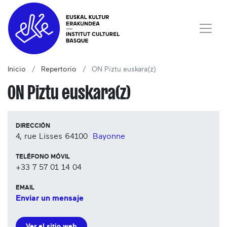
Inicio
Repertorio
ON Piztu euskara(z)
ON Piztu euskara(z)
DIRECCIÓN
4, rue Lisses
64100
Bayonne
TELÉFONO MÓVIL
+33 7 57 01 14 04
EMAIL
Enviar un mensaje
Ver el sitio web