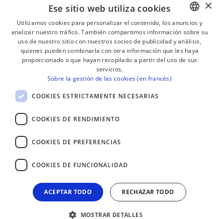
×
Ese sitio web utiliza cookies
Utilizamos cookies para personalizar el contenido, los anuncios y
analizar nuestro tráfico. También compartimos información sobre su
BASQUE
¡RECIBE NUESTROS BOLETINES!
uso de nuestro sitio con nuestros socios de publicidad y análisis,
FRENCH
quienes pueden combinarla con otra información que les haya
proporcionado o que hayan recopilado a partir del uso de sus
Suscribirse
SPANISH
servicios.
Sobre la gestión de las cookies (en francés)
ENGLISH
COOKIES ESTRICTAMENTE NECESARIAS
COOKIES DE RENDIMIENTO
COOKIES DE PREFERENCIAS
COOKIES DE FUNCIONALIDAD
ACEPTAR TODO
RECHAZAR TODO
MOSTRAR DETALLES