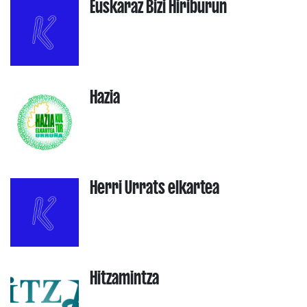
Euskaraz Bizi Hiriburun
Hazia
Herri Urrats elkartea
Hitzamintza