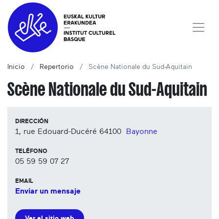
Inicio
Repertorio
Scène Nationale du Sud-Aquitain
Scène Nationale du Sud-Aquitain
DIRECCIÓN
1, rue Edouard-Ducéré
64100
Bayonne
TELÉFONO
05 59 59 07 27
EMAIL
Enviar un mensaje
Ver el sitio web