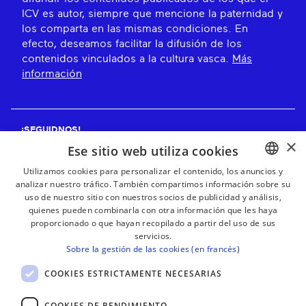
ICV es autor, siempre que mencione la paternidad y
los comparta en las mismas condiciones. En
efecto, deseamos facilitar la difusión de los
contenidos vinculados a la cultura vasca.
Más
información
¡SEGUIDNOS!
×
Ese sitio web utiliza cookies
Utilizamos cookies para personalizar el contenido, los anuncios y
analizar nuestro tráfico. También compartimos información sobre su
BASQUE
¡RECIBE NUESTROS BOLETINES!
uso de nuestro sitio con nuestros socios de publicidad y análisis,
FRENCH
quienes pueden combinarla con otra información que les haya
proporcionado o que hayan recopilado a partir del uso de sus
Suscribirse
SPANISH
servicios.
Sobre la gestión de las cookies (en francés)
ENGLISH
COOKIES ESTRICTAMENTE NECESARIAS
COOKIES DE RENDIMIENTO