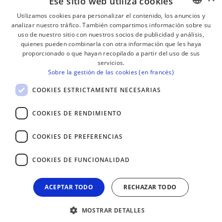
Ese sitio web utiliza cookies
Utilizamos cookies para personalizar el contenido, los anuncios y
analizar nuestro tráfico. También compartimos información sobre su
BASQUE
¡RECIBE NUESTROS BOLETINES!
uso de nuestro sitio con nuestros socios de publicidad y análisis,
FRENCH
quienes pueden combinarla con otra información que les haya
proporcionado o que hayan recopilado a partir del uso de sus
Suscribirse
SPANISH
servicios.
Sobre la gestión de las cookies (en francés)
ENGLISH
COOKIES ESTRICTAMENTE NECESARIAS
COOKIES DE RENDIMIENTO
COOKIES DE PREFERENCIAS
COOKIES DE FUNCIONALIDAD
ACEPTAR TODO
RECHAZAR TODO
MOSTRAR DETALLES
AVISO LEGAL
CONTACTO