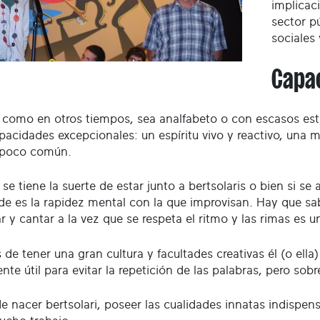
implicac
sector p
sociales 
Capac
como en otros tiempos, sea analfabeto o con escasos estu
pacidades excepcionales: un espíritu vivo y reactivo, una 
 poco común.
e tiene la suerte de estar junto a bertsolaris o bien si s
de es la rapidez mental con la que improvisan. Hay que s
ar y cantar a la vez que se respeta el ritmo y las rimas es u
de tener una gran cultura y facultades creativas él (o ell
e útil para evitar la repetición de las palabras, pero sobr
e nacer bertsolari, poseer las cualidades innatas indispen