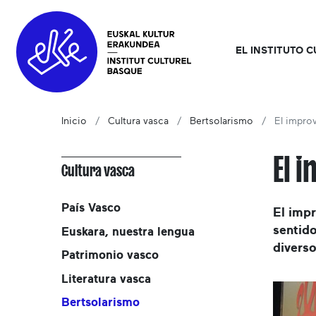
EL INSTITUTO 
Inicio
Cultura vasca
Bertsolarismo
El impro
El 
Cultura vasca
País Vasco
El impr
sentido
Euskara, nuestra lengua
diverso
Patrimonio vasco
Literatura vasca
Bertsolarismo