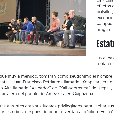
particula
efectos 
bolsillo
excepcio
campeona
ningún si
Estat
En el pa
tenían o
 que muy a menudo, tomaran como seudónimo el nombre de 
natal : Juan-Francisco Petriarena llamado "Xenpelar" era de
o Aire llamado "Xalbador" de "Xalbadorrenea" de Urepel 
arra era del pueblo de Amezketa en Guipúzcoa.
 restaurantes eran sus lugares privilegiados para “echar s
os estudios, después de beber divertían al público. En la é