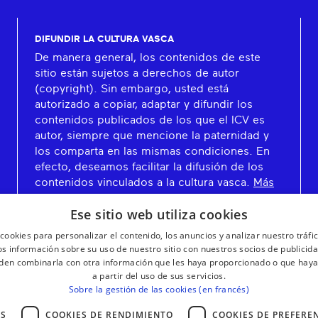
DIFUNDIR LA CULTURA VASCA
De manera general, los contenidos de este
sitio están sujetos a derechos de autor
(copyright). Sin embargo, usted está
autorizado a copiar, adaptar y difundir los
contenidos publicados de los que el ICV es
autor, siempre que mencione la paternidad y
los comparta en las mismas condiciones. En
efecto, deseamos facilitar la difusión de los
contenidos vinculados a la cultura vasca.
Más
información
Ese sitio web utiliza cookies
cookies para personalizar el contenido, los anuncios y analizar nuestro tráf
 información sobre su uso de nuestro sitio con nuestros socios de publicidad
den combinarla con otra información que les haya proporcionado o que haya
a partir del uso de sus servicios.
Sobre la gestión de las cookies (en francés)
AS
COOKIES DE RENDIMIENTO
COOKIES DE PREFERE