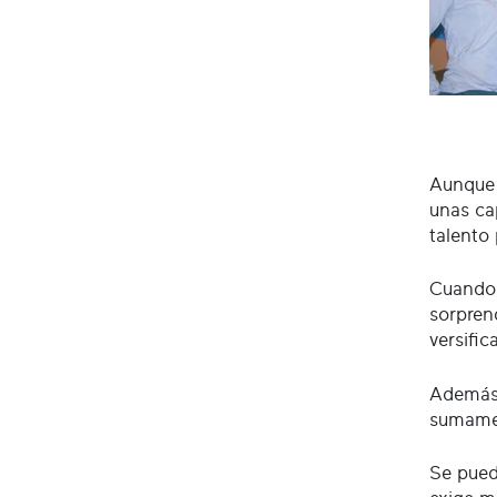
Aunque 
unas ca
talento
Cuando s
sorpren
versific
Además 
sumament
Se pued