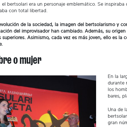
n, el bertsolari era un personaje emblemático. Se inspiraba
ba con total libertad.
evolución de la sociedad, la imagen del bertsolarismo y co
icación del improvisador han cambiado. Además, su origen
s superiores. Asimismo, cada vez es más joven, ello es la 
e.
re o mujer
En la lar
durante 
los homb
bares, p
Una de l
bertsola
gran núm