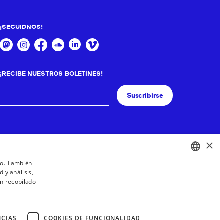
¡SEGUIDNOS!
¡RECIBE NUESTROS BOLETINES!
Suscribirse
×
ico. También
 y análisis,
BASQUE
n recopilado
FRENCH
SPANISH
NCIAS
COOKIES DE FUNCIONALIDAD