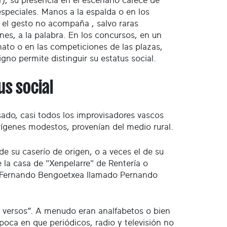
r), su presencia en el escenario carece de
especiales. Manos a la espalda o en los
s, el gesto no acompaña , salvo raras
nes, a la palabra. En los concursos, en un
to o en las competiciones de las plazas,
gno permite distinguir su estatus social.
us social
sado, casi todos los improvisadores vascos
rígenes modestos, provenían del medio rural.
su caserío de origen, o a veces el de su
 la casa de "Xenpelarre" de Rentería o
; Fernando Bengoetxea llamado Pernando
us versos”. A menudo eran analfabetos o bien
poca en que periódicos, radio y televisión no