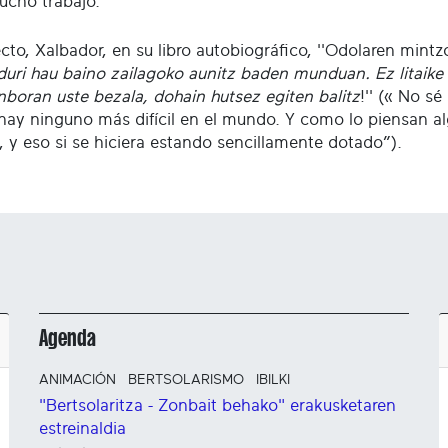
ucho trabajo.
cto, Xalbador, en su libro autobiográfico, ''Odolaren mintzoa
iduri hau baino zailagoko aunitz baden munduan. Ez litaike 
nboran uste bezala, dohain hutsez egiten balitz
!'' (« No sé
hay ninguno más difícil en el mundo. Y como lo piensan 
, y eso si se hiciera estando sencillamente dotado”).
Agenda
ANIMACIÓN
BERTSOLARISMO
IBILKI
"Bertsolaritza - Zonbait behako" erakusketaren
estreinaldia