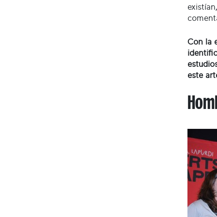
existía
comenta
Con la 
identif
estudio
este art
Homb