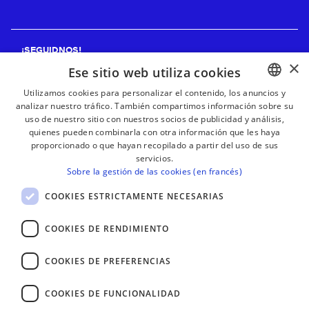
¡SEGUIDNOS!
×
Ese sitio web utiliza cookies
Utilizamos cookies para personalizar el contenido, los anuncios y
analizar nuestro tráfico. También compartimos información sobre su
BASQUE
¡RECIBE NUESTROS BOLETINES!
uso de nuestro sitio con nuestros socios de publicidad y análisis,
FRENCH
quienes pueden combinarla con otra información que les haya
proporcionado o que hayan recopilado a partir del uso de sus
Suscribirse
SPANISH
servicios.
Sobre la gestión de las cookies (en francés)
ENGLISH
COOKIES ESTRICTAMENTE NECESARIAS
COOKIES DE RENDIMIENTO
COOKIES DE PREFERENCIAS
COOKIES DE FUNCIONALIDAD