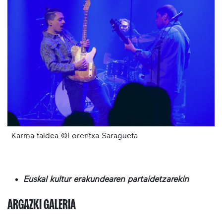
Karma taldea ©Lorentxa Saragueta
Euskal kultur erakundearen partaidetzarekin
ARGAZKI GALERIA