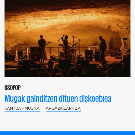
USOPOP
Mugak gainditzen dituen diskoetxea
KANTUA - MUSIKA
ARGAZKILARITZA