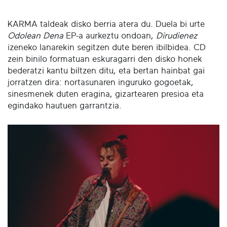
KARMA taldeak disko berria atera du. Duela bi urte
Odolean Dena
EP-a aurkeztu ondoan,
Dirudienez
izeneko lanarekin segitzen dute beren ibilbidea. CD
zein binilo formatuan eskuragarri den disko honek
bederatzi kantu biltzen ditu, eta bertan hainbat gai
jorratzen dira: nortasunaren inguruko gogoetak,
sinesmenek duten eragina, gizartearen presioa eta
egindako hautuen garrantzia.