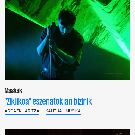
Maskak
"Ziklikoa" eszenatokian bizirik
ARGAZKILARITZA
KANTUA - MUSIKA