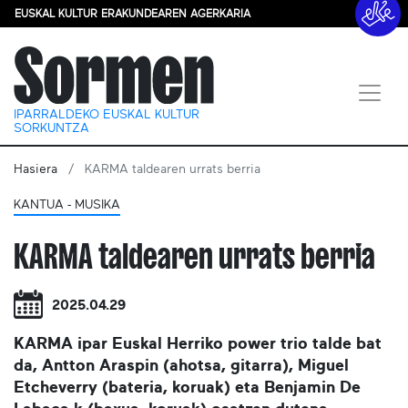
EUSKAL KULTUR ERAKUNDEAREN AGERKARIA
IPARRALDEKO EUSKAL KULTUR
SORKUNTZA
Hasiera
KARMA taldearen urrats berria
KANTUA - MUSIKA
KARMA taldearen urrats berria
2025.04.29
KARMA ipar Euskal Herriko power trio talde bat
da, Antton Araspin (ahotsa, gitarra), Miguel
Etcheverry (bateria, koruak) eta Benjamin De