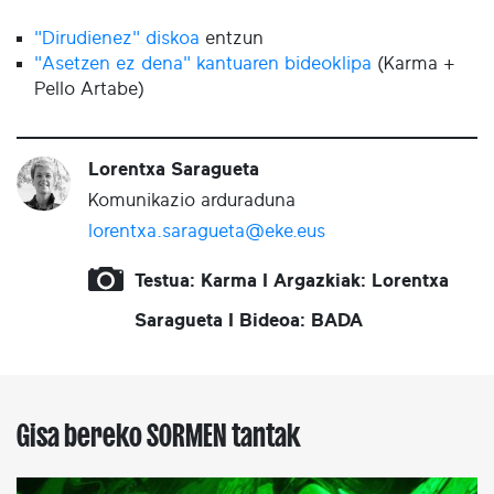
"Dirudienez" diskoa
entzun
"Asetzen ez dena" kantuaren bideoklipa
(Karma +
Pello Artabe)
Lorentxa Saragueta
Komunikazio arduraduna
lorentxa.saragueta@eke.eus
Testua: Karma I Argazkiak: Lorentxa
Saragueta I Bideoa: BADA
Gisa bereko SORMEN tantak