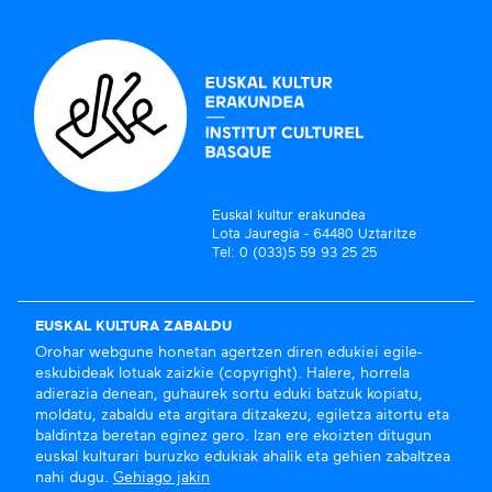
Euskal kultur erakundea
Lota Jauregia - 64480 Uztaritze
Tel: 0 (033)5 59 93 25 25
EUSKAL KULTURA ZABALDU
Orohar webgune honetan agertzen diren edukiei egile-
eskubideak lotuak zaizkie (copyright). Halere, horrela
adierazia denean, guhaurek sortu eduki batzuk kopiatu,
moldatu, zabaldu eta argitara ditzakezu, egiletza aitortu eta
baldintza beretan eginez gero. Izan ere ekoizten ditugun
euskal kulturari buruzko edukiak ahalik eta gehien zabaltzea
nahi dugu.
Gehiago jakin