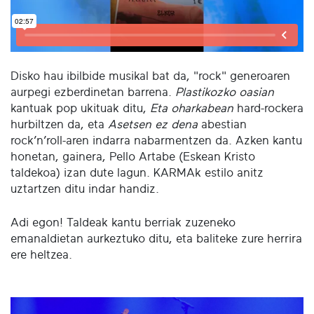
Disko hau ibilbide musikal bat da, "rock" generoaren
aurpegi ezberdinetan barrena.
Plastikozko oasian
kantuak pop ukituak ditu,
Eta oharkabean
hard-rockera
hurbiltzen da, eta
Asetsen ez dena
abestian
rock’n’roll-aren indarra nabarmentzen da. Azken kantu
honetan, gainera, Pello Artabe (Eskean Kristo
taldekoa) izan dute lagun. KARMAk estilo anitz
uztartzen ditu indar handiz.
Adi egon! Taldeak kantu berriak zuzeneko
emanaldietan aurkeztuko ditu, eta baliteke zure herrira
ere heltzea.