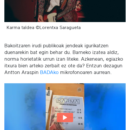
Karma taldea ©Lorentxa Saragueta
Bakoitzaren irudi publikoak jendeak igurikatzen
duenarekin bat egin behar du. Barneko izatea aldiz,
norma horietatik urrun izan liteke. Azkenean, egiazko
itxura bien arteko zerbait ez ote da? Entzun dezagun
Antton Araspin
BADAko
mikrofonoaren aurrean.