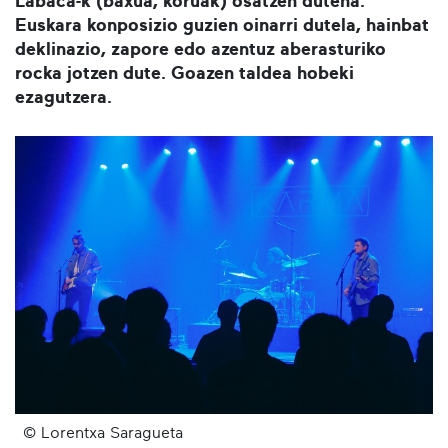
Labaca-k (baxua, koruak) osatzen dutena.
Euskara konposizio guzien oinarri dutela, hainbat
deklinazio, zapore edo azentuz aberasturiko
rocka jotzen dute. Goazen taldea hobeki
ezagutzera.
© Lorentxa Saragueta