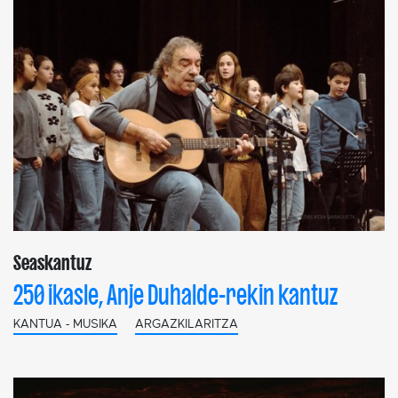
Seaskantuz
250 ikasle, Anje Duhalde-rekin kantuz
KANTUA - MUSIKA
ARGAZKILARITZA