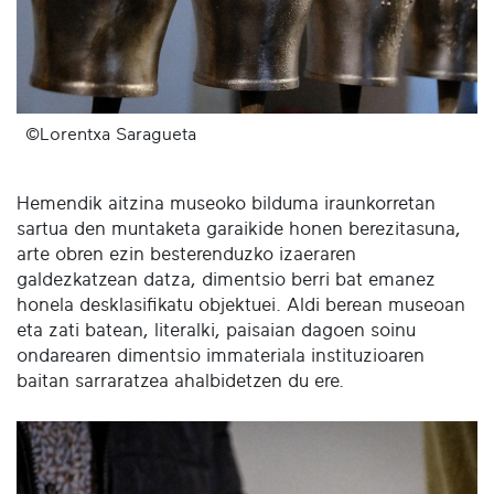
©Lorentxa Saragueta
Hemendik aitzina museoko bilduma iraunkorretan
sartua den muntaketa garaikide honen berezitasuna,
arte obren ezin besterenduzko izaeraren
galdezkatzean datza, dimentsio berri bat emanez
honela desklasifikatu objektuei. Aldi berean museoan
eta zati batean, literalki, paisaian dagoen soinu
ondarearen dimentsio immateriala instituzioaren
baitan sarraratzea ahalbidetzen du ere.