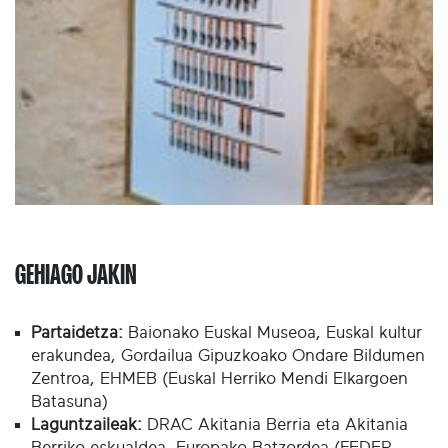
GEHIAGO JAKIN
Partaidetza:
Baionako Euskal Museoa, Euskal kultur
erakundea, Gordailua Gipuzkoako Ondare Bildumen
Zentroa, EHMEB (Euskal Herriko Mendi Elkargoen
Batasuna)
Laguntzaileak:
DRAC Akitania Berria eta Akitania
Berriko eskualdea, Europako Batzordea (FEDER