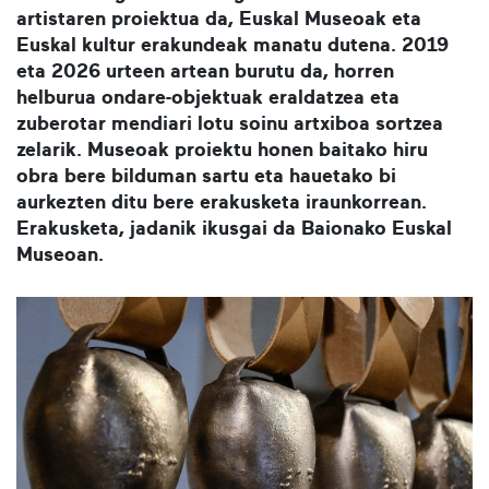
artistaren proiektua da, Euskal Museoak eta
Euskal kultur erakundeak manatu dutena. 2019
eta 2026 urteen artean burutu da, horren
helburua ondare-objektuak eraldatzea eta
zuberotar mendiari lotu soinu artxiboa sortzea
zelarik. Museoak proiektu honen baitako hiru
obra bere bilduman sartu eta hauetako bi
aurkezten ditu bere erakusketa iraunkorrean.
Erakusketa, jadanik ikusgai da Baionako Euskal
Museoan.