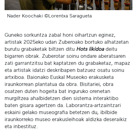
Nader Koochaki ©Lorentxa Saragueta
Guneko sorkuntza zabal honi oihartzun eginez,
artistak 2025eko udan Zuberoako bortuko alhatzetan
burutu grabaketak biltzen ditu
Hots likidoa
deitu
bigarren obrak. Zuberotar soinu ondare aberatsaren
zati garrantzitsu bat kaptatzen du grabaketaz, mapaz
eta artistak idatzi deskribapen batzuez osatu soinu
artxiboa. Baionako Euskal Museoko erakusketa
iraunkorrean plantatua da obra. Bisitariei, obra
osatzen duten hogeita bat inguruko orenetan
murgiltzea ahalbidetzen dien sistema interaktibo
baten gisara agertzen da. Laborantza-artzaintzari
eskaini gelako museografia betetzen du, ibilbide
iraunkorreko museo erakusleihoak aldizka deseraikiz
eta inbestituz.