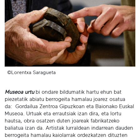
©Lorentxa Saragueta
Museoa urtu
bi ondare bildumatik hartu ehun bat
piezetatik abiatu berrogeita hamalau joarez osatua
da: Gordailua Zentroa Gipuzkoan eta Baionako Euskal
Museoa. Urtuak eta errautsiak izan dira, eta lortu
hautsa, obra osatzen duten joareak fabrikatzeko
baliatua izan da. Artistak lurraldean indarrean dauden
berrogeita hamalau kaiolarrak ordezkatzen dituzten