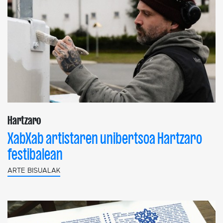
Hartzaro
XabXab artistaren unibertsoa Hartzaro
festibalean
ARTE BISUALAK