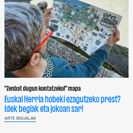
"Zenbat dugun kontatzeko!" mapa
Euskal Herria hobeki ezagutzeko prest?
Idek begiak eta jokoan sar!
ARTE BISUALAK