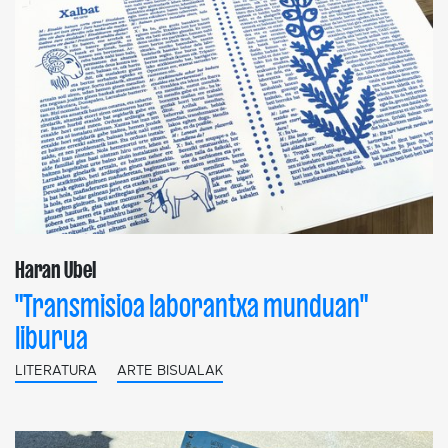
Haran Ubel
"Transmisioa laborantxa munduan"
liburua
LITERATURA
ARTE BISUALAK