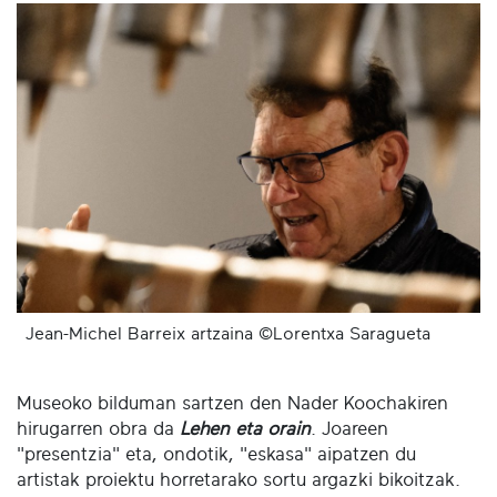
Jean-Michel Barreix artzaina ©Lorentxa Saragueta
Museoko bilduman sartzen den Nader Koochakiren
hirugarren obra da
Lehen eta orain
. Joareen
"presentzia" eta, ondotik, "eskasa" aipatzen du
artistak proiektu horretarako sortu argazki bikoitzak.