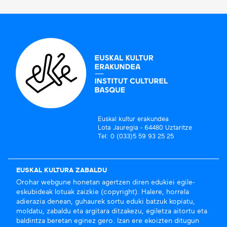
Euskal kultur erakundea
Lota Jauregia - 64480 Uztaritze
Tel: 0 (033)5 59 93 25 25
EUSKAL KULTURA ZABALDU
Orohar webgune honetan agertzen diren edukiei egile-
eskubideak lotuak zaizkie (copyright). Halere, horrela
adierazia denean, guhaurek sortu eduki batzuk kopiatu,
moldatu, zabaldu eta argitara ditzakezu, egiletza aitortu eta
baldintza beretan eginez gero. Izan ere ekoizten ditugun