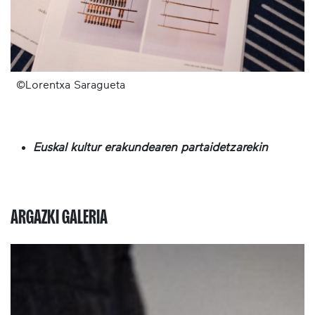
©Lorentxa Saragueta
Euskal kultur erakundearen partaidetzarekin
ARGAZKI GALERIA