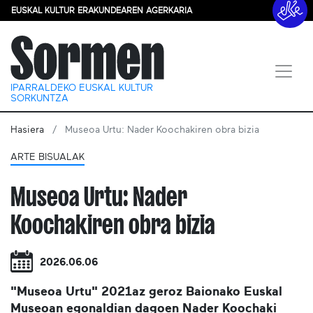
EUSKAL KULTUR ERAKUNDEAREN AGERKARIA
IPARRALDEKO EUSKAL KULTUR
SORKUNTZA
Hasiera
Museoa Urtu: Nader Koochakiren obra bizia
ARTE BISUALAK
Museoa Urtu: Nader
Koochakiren obra bizia
2026.06.06
"Museoa Urtu" 2021az geroz Baionako Euskal
Museoan egonaldian dagoen Nader Koochaki