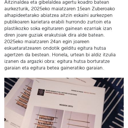
Aitzinaldea eta gibelaldea agertu koadro batean
aurkezturik, 2025eko maiatzaren 15ean Zuberoako
alhapideetarako abiatzea aitzin eskaini aurkezpen
publikoaren karietara erabili hurrondo zurtoin eta
plastikozko soka egituraren gainean ezarriak izan
diren joare guziak erakutsiak dira alde batean.
2025eko maiatzaren 24an egin joareen
eskuetaratzearen ondotik gelditu egitura hutsa
agertzen da bestean. Honela, urtean bi aldiz itzulia
izanen da argazki obra: egitura hutsa borturatze
garaian eta egitura betea gaineratiko garaian.