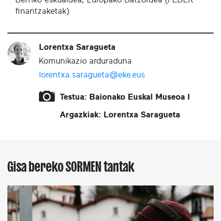
finantzaketak)
Lorentxa Saragueta
Komunikazio arduraduna
lorentxa.saragueta@eke.eus
Testua: Baionako Euskal Museoa I
Argazkiak: Lorentxa Saragueta
Gisa bereko SORMEN tantak