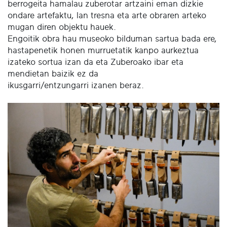
berrogeita hamalau zuberotar artzaini eman dizkie
ondare artefaktu, lan tresna eta arte obraren arteko
mugan diren objektu hauek.
Engoitik obra hau museoko bilduman sartua bada ere,
hastapenetik honen murruetatik kanpo aurkeztua
izateko sortua izan da eta Zuberoako ibar eta
mendietan baizik ez da
ikusgarri/entzungarri izanen beraz.