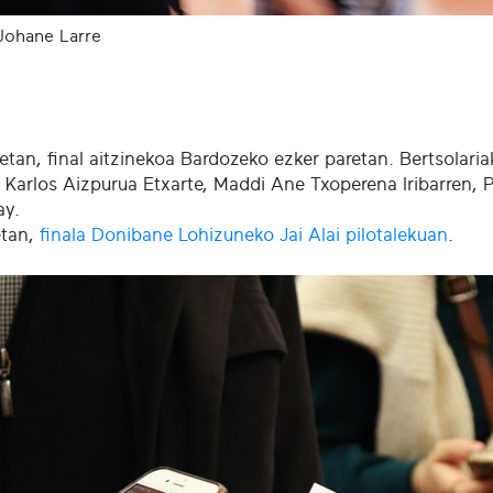
Johane Larre
etan, final aitzinekoa Bardozeko ezker paretan. Bertsolariak
 Karlos Aizpurua Etxarte, Maddi Ane Txoperena Iribarren, Pat
ay.
etan,
finala Donibane Lohizuneko Jai Alai pilotalekuan
.