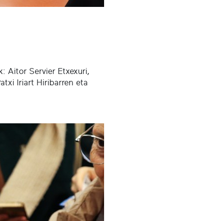
: Aitor Servier Etxexuri,
xi Iriart Hiribarren eta