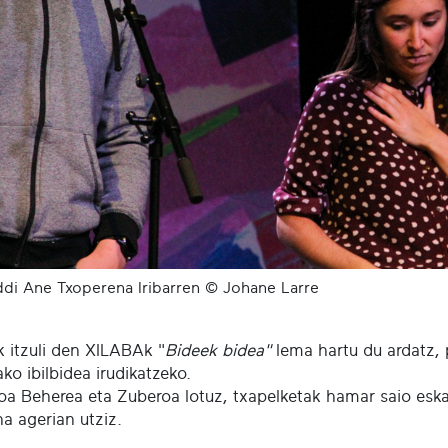
addi Ane Txoperena Iribarren © Johane Larre
k itzuli den XILABAk "
Bideek bidea"
lema hartu du ardatz,
ko ibilbidea irudikatzeko.
roa Beherea eta Zuberoa lotuz, txapelketak hamar saio eskai
na agerian utziz.