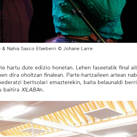
e & Nahia Sasco Etxeberri © Johane Larre
rte hartu dute edizio honetan. Lehen faseetatik final a
anen dira oholtzan finalean. Parte-hartzaileen artean 
ederatzi bertsolari emazterekin, baita belaunaldi berri
u baitira
XILABA
n.