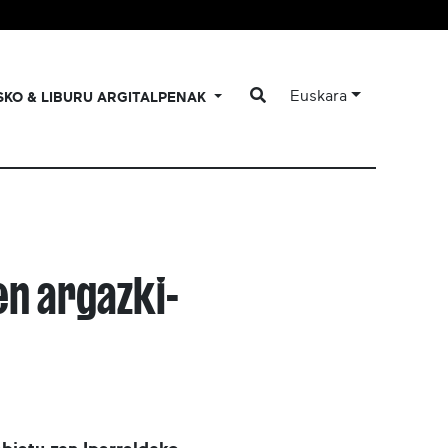
Euskara
SKO & LIBURU ARGITALPENAK
en argazki-