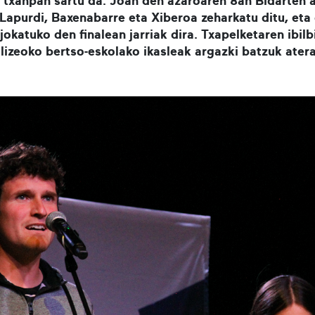
txanpan sartu da. Joan den azaroaren 8an Bidarten a
Lapurdi, Baxenabarre eta Xiberoa zeharkatu ditu, eta 
okatuko den finalean jarriak dira. Txapelketaren ibil
lizeoko bertso-eskolako ikasleak argazki batzuk ater