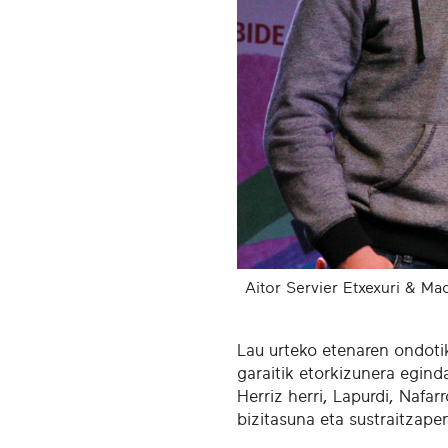
Aitor Servier Etxexuri & M
Lau urteko etenaren ondoti
garaitik etorkizunera eginda
Herriz herri, Lapurdi, Nafar
bizitasuna eta sustraitzape