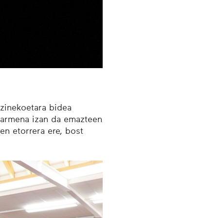
itzinekoetara bidea
nabarmena izan da emazteen
en etorrera ere, bost