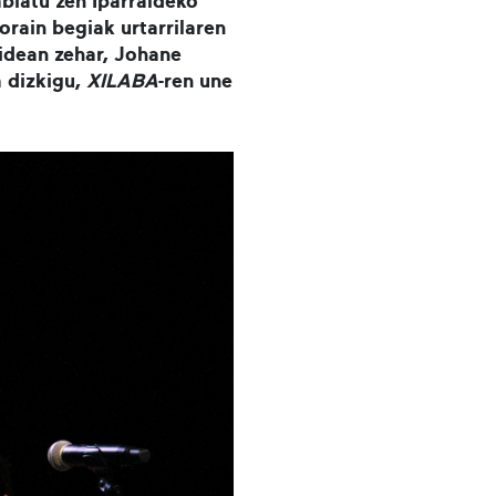
biatu zen Iparraldeko
orain begiak urtarrilaren
bidean zehar, Johane
a dizkigu,
XILABA
-ren une