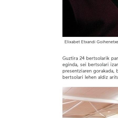
Elixabet Etxandi Goihenetx
Guztira 24 bertsolarik pa
eginda, sei bertsolari iz
presentziaren gorakada, b
bertsolari lehen aldiz arit