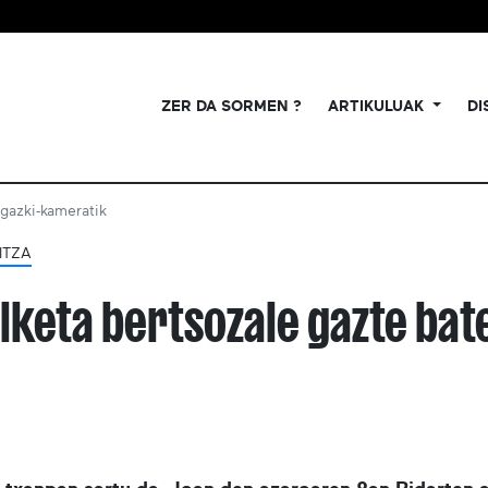
ZER DA SORMEN ?
ARTIKULUAK
DI
gazki-kameratik
ITZA
lketa bertsozale gazte bat