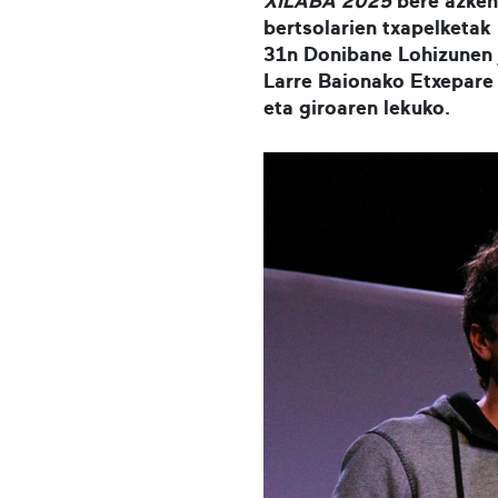
XILABA 2025
bere azken 
bertsolarien txapelketak 
31n Donibane Lohizunen j
Larre Baionako Etxepare 
eta giroaren lekuko.