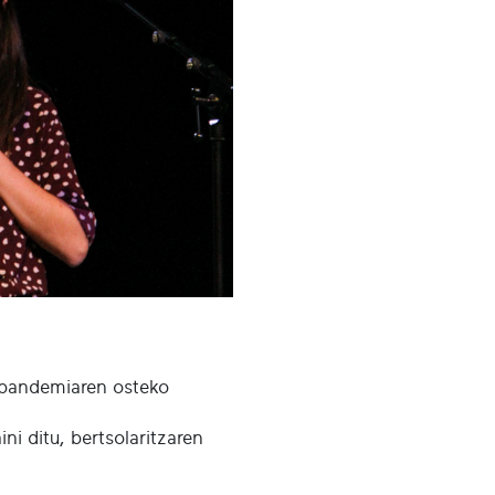
 pandemiaren osteko
ni ditu, bertsolaritzaren