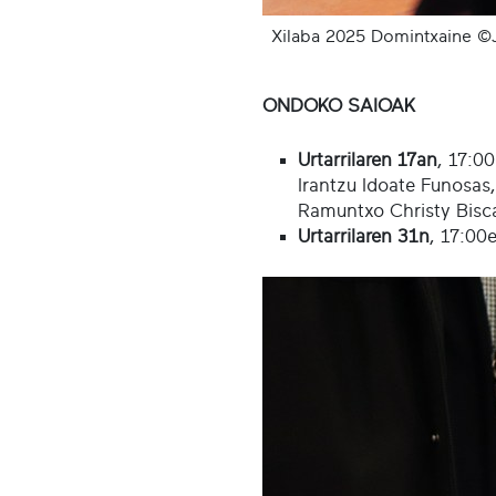
Xilaba 2025 Domintxaine ©
ONDOKO SAIOAK
Urtarrilaren 17an
, 17:00
Irantzu Idoate Funosas,
Ramuntxo Christy Bisc
Urtarrilaren 31n
, 17:00