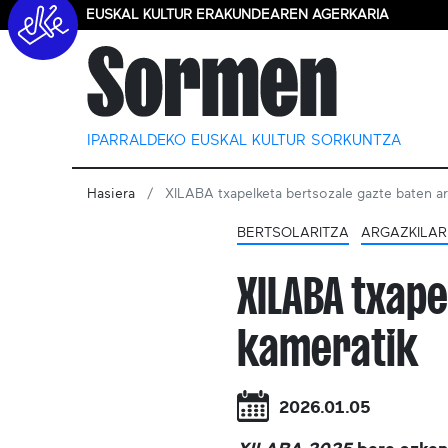
EUSKAL KULTUR ERAKUNDEAREN AGERKARIA
IPARRALDEKO EUSKAL KULTUR SORKUNTZA
Hasiera
XILABA txapelketa bertsozale gazte baten ar
BERTSOLARITZA
ARGAZKILAR
XILABA txape
kameratik
2026.01.05