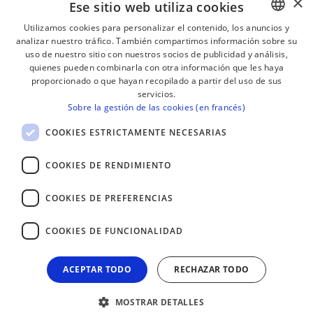
×
Ese sitio web utiliza cookies
Utilizamos cookies para personalizar el contenido, los anuncios y
analizar nuestro tráfico. También compartimos información sobre su
BASQUE
¡RECIBE NUESTROS BOLETINES!
uso de nuestro sitio con nuestros socios de publicidad y análisis,
FRENCH
quienes pueden combinarla con otra información que les haya
proporcionado o que hayan recopilado a partir del uso de sus
Suscribirse
SPANISH
servicios.
Sobre la gestión de las cookies (en francés)
ENGLISH
COOKIES ESTRICTAMENTE NECESARIAS
COOKIES DE RENDIMIENTO
COOKIES DE PREFERENCIAS
COOKIES DE FUNCIONALIDAD
ACEPTAR TODO
RECHAZAR TODO
MOSTRAR DETALLES
AVISO LEGAL
CONTACTO