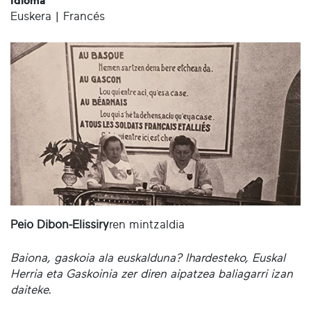
Idioma
Euskera | Francés
Peio Dibon-Elissiry
ren mintzaldia
Baiona, gaskoia ala euskalduna? Ihardesteko, Euskal
Herria eta Gaskoinia zer diren aipatzea baliagarri izan
daiteke.