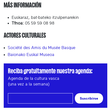
MÁS INFORMACIÓN
Euskaraz, bat-bateko itzulpenarekin
Tfnoa:
05 59 59 08 98
ACTORES CULTURALES
Société des Amis du Musée Basque
Baionako Euskal Museoa
Reciba gratuitamente nuestra agenda:
Agenda de la cultura vasca
(una vez a la semana)
Suscribirse