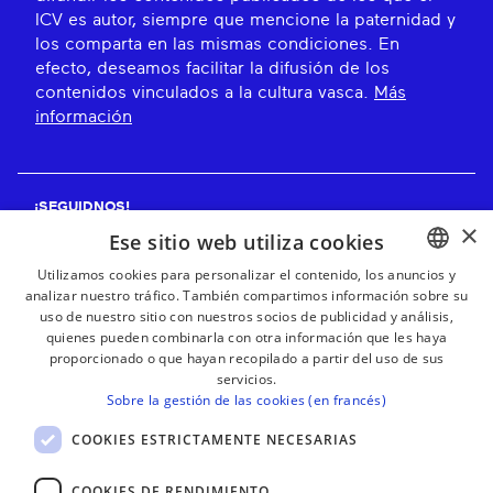
ICV es autor, siempre que mencione la paternidad y
los comparta en las mismas condiciones. En
efecto, deseamos facilitar la difusión de los
contenidos vinculados a la cultura vasca.
Más
información
¡SEGUIDNOS!
×
Ese sitio web utiliza cookies
Utilizamos cookies para personalizar el contenido, los anuncios y
analizar nuestro tráfico. También compartimos información sobre su
BASQUE
¡RECIBE NUESTROS BOLETINES!
uso de nuestro sitio con nuestros socios de publicidad y análisis,
FRENCH
quienes pueden combinarla con otra información que les haya
proporcionado o que hayan recopilado a partir del uso de sus
Suscribirse
SPANISH
servicios.
Sobre la gestión de las cookies (en francés)
ENGLISH
COOKIES ESTRICTAMENTE NECESARIAS
COOKIES DE RENDIMIENTO