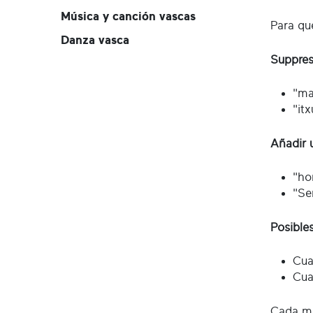
Música y canción vascas
Para qu
Danza vasca
Suppresi
"ma
"it
Añadir u
"ho
"Se
Posible
Cua
Cua
Cada me