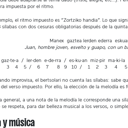
ra impuesta por el ritmo.
jemplo, el ritmo impuesto es “Zortziko handia”. Lo que sign
8 sílabas con dos cesuras obligatorias después de la quinta
Manex gaztea lerden ederra eskua
Juan, hombre joven, esvelto y guapo, con un b
gaz-te-a / ler-den e-de-rra / es-ku-an miz-pir ma-ki-la
3 4 5 / 6 7 8 9 10 / 1 2 3 4 
ando improvisa, el bertsolari no cuenta las sílabas: sabe q
del verso impuesto. Por ello, la elección de la melodía es
la general, a una nota de la melodía le corresponde una sí
o se respeta, para dar belleza musical a los versos, o sim
a y música