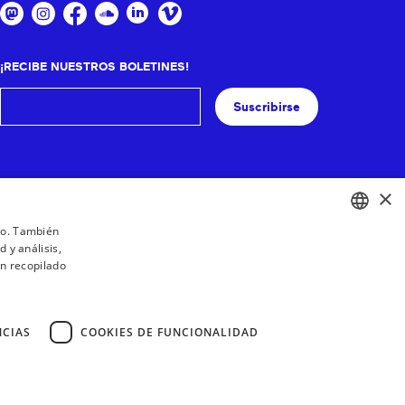
¡RECIBE NUESTROS BOLETINES!
Suscribirse
×
ico. También
 y análisis,
BASQUE
n recopilado
FRENCH
SPANISH
NCIAS
COOKIES DE FUNCIONALIDAD
ENGLISH