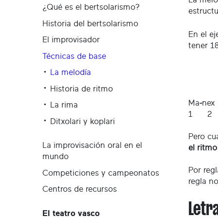
¿Qué es el bertsolarismo?
estructu
Historia del bertsolarismo
En el e
El improvisador
tener 1
Técnicas de base
La melodía
Historia de ritmo
Ma
-
nex 
La rima
1 2 
Ditxolari y koplari
Pero cu
La improvisación oral en el
el ritmo
mundo
Por reg
Competiciones y campeonatos
regla n
Centros de recursos
Letr
El teatro vasco