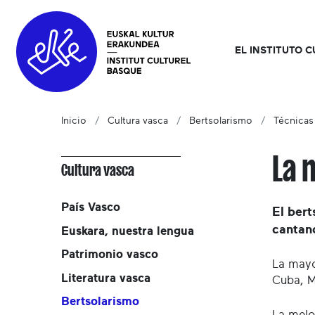
EL INSTITUTO 
Inicio
Cultura vasca
Bertsolarismo
Técnicas
La 
Cultura vasca
País Vasco
El ber
cantan
Euskara, nuestra lengua
Patrimonio vasco
La mayo
Literatura vasca
Cuba, M
Bertsolarismo
La melo