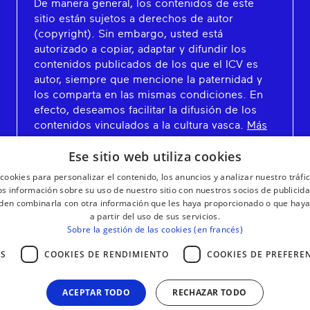
De manera general, los contenidos de este
sitio están sujetos a derechos de autor
(copyright). Sin embargo, usted está
autorizado a copiar, adaptar y difundir los
contenidos publicados de los que el ICV es
autor, siempre que mencione la paternidad y
los comparta en las mismas condiciones. En
efecto, deseamos facilitar la difusión de los
contenidos vinculados a la cultura vasca.
Más
información
Ese sitio web utiliza cookies
cookies para personalizar el contenido, los anuncios y analizar nuestro tráf
 información sobre su uso de nuestro sitio con nuestros socios de publicidad
den combinarla con otra información que les haya proporcionado o que haya
a partir del uso de sus servicios.
Sobre la gestión de las cookies (en francés)
AS
COOKIES DE RENDIMIENTO
COOKIES DE PREFERE
ACEPTAR TODO
RECHAZAR TODO