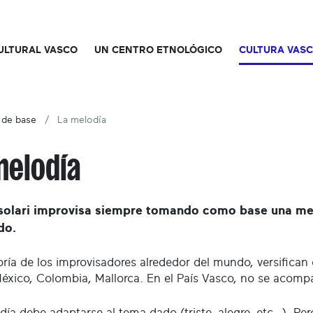
CULTURAL VASCO
UN CENTRO ETNOLÓGICO
CULTURA VAS
 de base
La melodía
melodía
tsolari improvisa siempre tomando como base una me
do.
ría de los improvisadores alrededor del mundo, versific
éxico, Colombia, Mallorca. En el País Vasco, no se acomp
día debe adaptarse al tema dado (triste, alegre, etc…). Pe