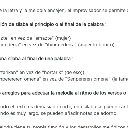
e la letra y la melodía encajen, el improvisador se permite
ón de sílaba al principio o al final de la palabra :
zte" en vez de "emazte" (mujer)
xur ederra" en vez de "itxura ederra" (aspecto bonito)
na sílaba al final de una palabra :
rtarikan" en vez de "hortarik" (de eso))
nperereren omena" en vez de "Senpereren omena" (la fama
s arreglos para adecuar la melodía al ritmo de los versos o
ndo el texto es demasiado corto, una sílaba se puede cant
ndo es muy largo, se pueden añadir notas de adorno.
lodía tiene su propia función y los desarrollos melódico