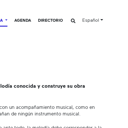
Español
CA
AGENDA
DIRECTORIO
lodía conocida y construye su obra
an con un acompañamiento musical, como en
añan de ningún instrumento musical.
ro ante todo, la melodía debe corresponder a la