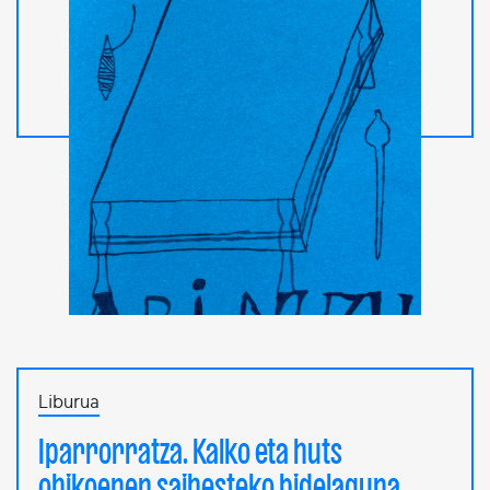
Liburua
Iparrorratza. Kalko eta huts
ohikoenen saihesteko bidelaguna