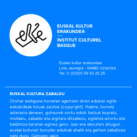
Euskal kultur erakundea
Lota Jauregia - 64480 Uztaritze
Tel: 0 (033)5 59 93 25 25
EUSKAL KULTURA ZABALDU
Orohar webgune honetan agertzen diren edukiei egile-
eskubideak lotuak zaizkie (copyright). Halere, horrela
adierazia denean, guhaurek sortu eduki batzuk kopiatu,
moldatu, zabaldu eta argitara ditzakezu, egiletza aitortu eta
baldintza beretan eginez gero. Izan ere ekoizten ditugun
euskal kulturari buruzko edukiak ahalik eta gehien zabaltzea
nahi dugu.
Gehiago jakin