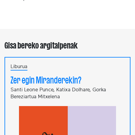
Gisa bereko argitalpenak
Liburua
Zer egin Miranderekin?
Santi Leone Punce, Katixa Dolhare, Gorka
Bereziartua Mitxelena