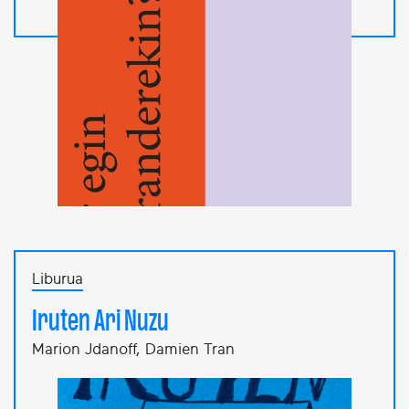
Liburua
Iruten Ari Nuzu
Marion Jdanoff, Damien Tran