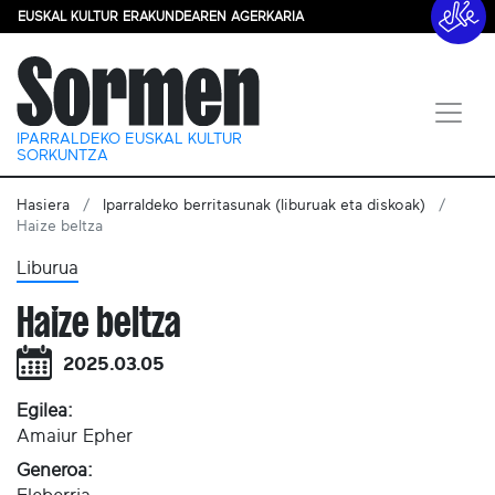
EUSKAL KULTUR ERAKUNDEAREN AGERKARIA
IPARRALDEKO EUSKAL KULTUR
SORKUNTZA
Hasiera
Iparraldeko berritasunak (liburuak eta diskoak)
Haize beltza
Liburua
Haize beltza
2025.03.05
Egilea:
Amaiur Epher
Generoa: