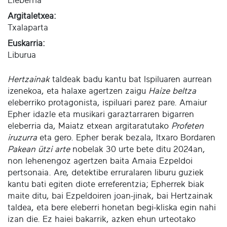
Eleberria
Argitaletxea:
Txalaparta
Euskarria:
Liburua
Hertzainak
taldeak badu kantu bat Ispiluaren aurrean
izenekoa, eta halaxe agertzen zaigu
Haize beltza
eleberriko protagonista, ispiluari parez pare. Amaiur
Epher idazle eta musikari garaztarraren bigarren
eleberria da, Maiatz etxean argitaratutako
Profeten
iruzurra
eta gero. Epher berak bezala, Itxaro Bordaren
Pakean ützi arte
nobelak 30 urte bete ditu 2024an,
non lehenengoz agertzen baita Amaia Ezpeldoi
pertsonaia. Are, detektibe erruralaren liburu guziek
kantu bati egiten diote erreferentzia; Epherrek biak
maite ditu, bai Ezpeldoiren joan-jinak, bai Hertzainak
taldea, eta bere eleberri honetan begi-kliska egin nahi
izan die. Ez haiei bakarrik, azken ehun urteotako