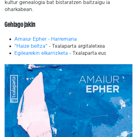
kultur genealogia bat bistaratzen baitzaigu ia
oharkabean.
Gehiago jakin
Amaiur Epher - Harremana
"Haize beltza"
- Txalaparta argitaletxea
Egilearekin elkarrizketa
- Txalaparta.eus