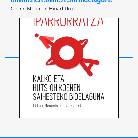
Céline Mounole Hiriart-Urruti