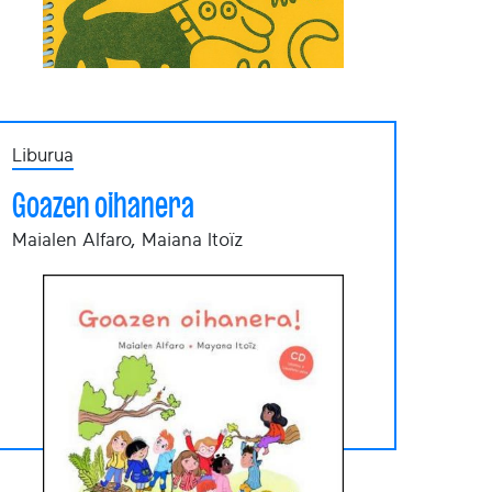
Liburua
Goazen oihanera
Maialen Alfaro, Maiana Itoïz