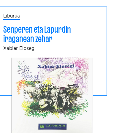
Liburua
Senperen eta Lapurdin
iraganean zehar
Xabier Elosegi