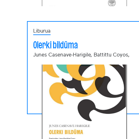
Liburua
Olerki bildüma
Junes Casenave-Harigile, Battittu Coyos,