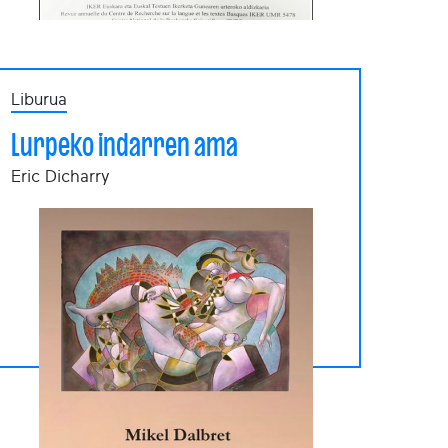
Liburua
Lurpeko indarren ama
Eric Dicharry