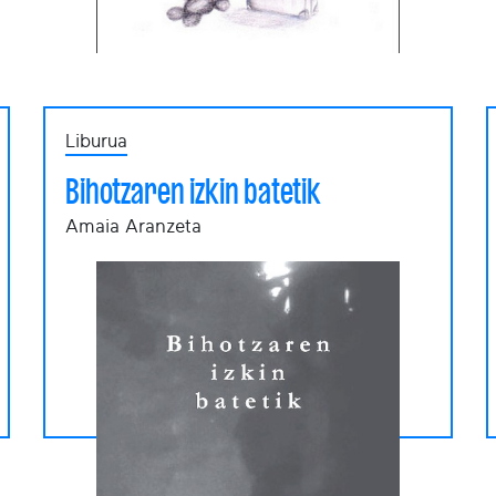
Liburua
Bihotzaren izkin batetik
Amaia Aranzeta