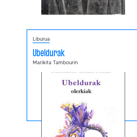
Liburua
Ubeldurak
Marikita Tambourin