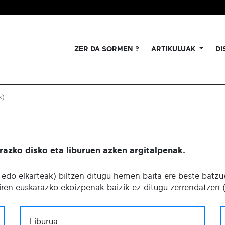
ZER DA SORMEN ?
ARTIKULUAK
DI
k)
razko disko eta liburuen azken argitalpenak.
xe edo elkarteak) biltzen ditugu hemen baita ere beste batz
 diren euskarazko ekoizpenak baizik ez ditugu zerrendatzen 
Liburua