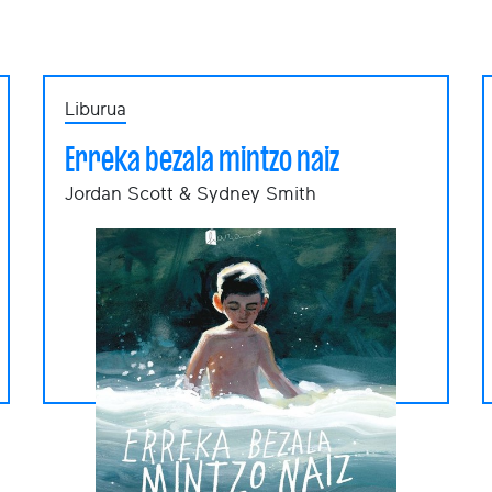
Liburua
Erreka bezala mintzo naiz
Jordan Scott & Sydney Smith