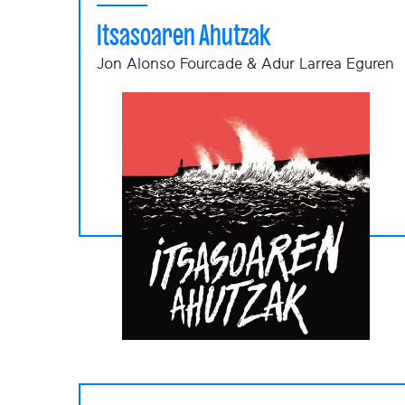
Itsasoaren Ahutzak
Jon Alonso Fourcade & Adur Larrea Eguren