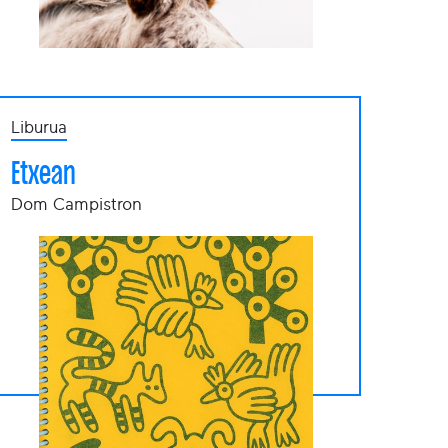
Liburua
Etxean
Dom Campistron