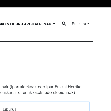
Euskara
SKO & LIBURU ARGITALPENAK
uenak (Iparraldekoak edo Ipar Euskal Herriko
(euskaraz direnak osoki edo elebidunak).
Liburua