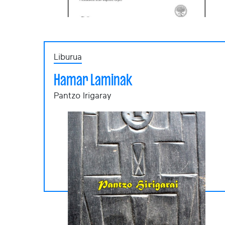
Liburua
Hamar Laminak
Pantzo Irigaray