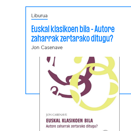
Liburua
Euskal klasikoen bila - Autore
zaharrak zertarako ditugu?
Jon Casenave