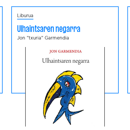
Liburua
Ulhaintsaren negarra
Jon "txuria" Garmendia