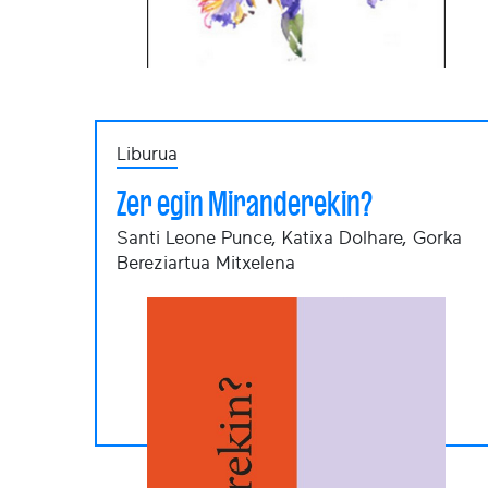
Liburua
Zer egin Miranderekin?
Santi Leone Punce, Katixa Dolhare, Gorka
Bereziartua Mitxelena