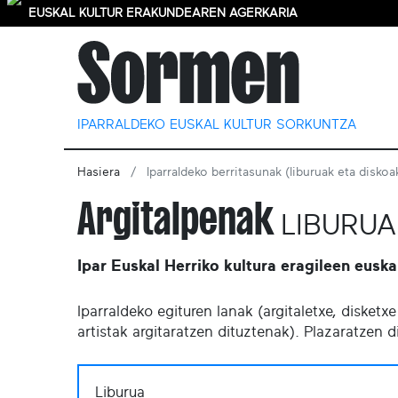
EUSKAL KULTUR ERAKUNDEAREN AGERKARIA
IPARRALDEKO EUSKAL KULTUR SORKUNTZA
Hasiera
Iparraldeko berritasunak (liburuak eta diskoa
Argitalpenak
LIBURUA
Ipar Euskal Herriko kultura eragileen euska
Iparraldeko egituren lanak (argitaletxe, disket
artistak argitaratzen dituztenak). Plazaratzen
Liburua