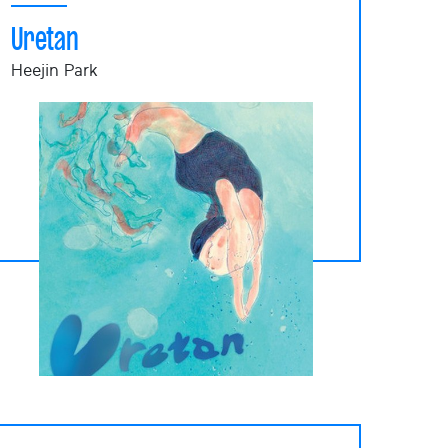
Uretan
Heejin Park