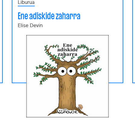
Liburua
Ene adiskide zaharra
Elise Devin