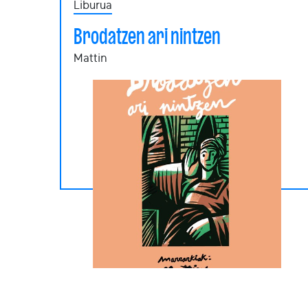
Liburua
Brodatzen ari nintzen
Mattin