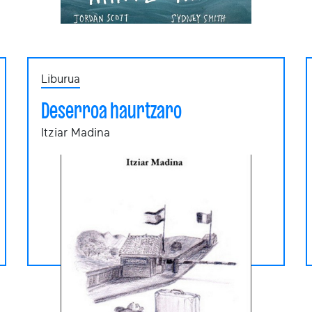
Liburua
Deserroa haurtzaro
Itziar Madina