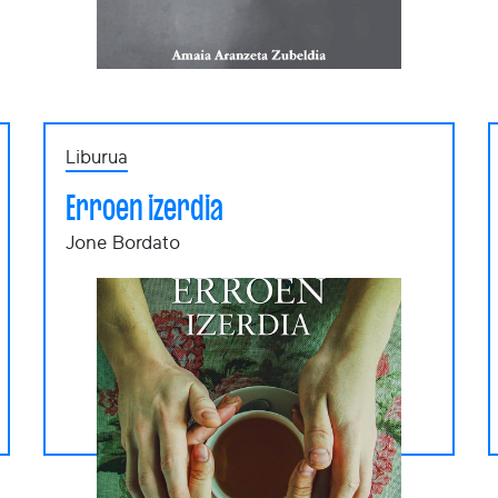
Liburua
Erroen izerdia
Jone Bordato