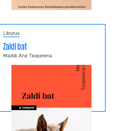
Liburua
Zaldi bat
Maddi Ane Txoperena