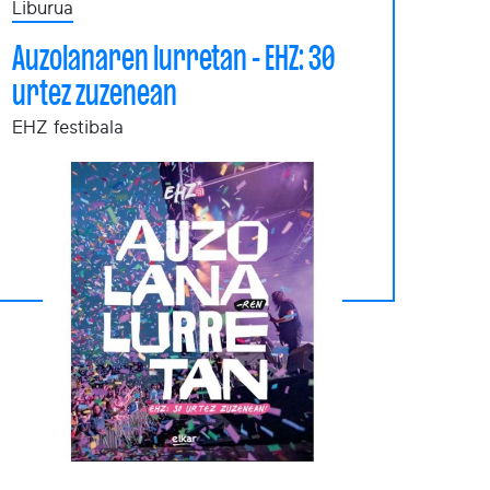
Liburua
Auzolanaren lurretan - EHZ: 30
urtez zuzenean
EHZ festibala