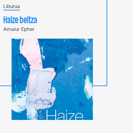
Liburua
Haize beltza
Amaiur Epher