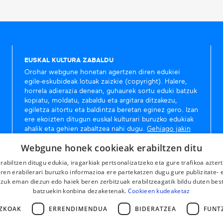
EUSKAL KULTURA ZABALDU
Orohar webgune honetan agertzen diren edukiei
egile-eskubideak lotuak zaizkie (copyright). Halere,
horrela adierazia denean, guhaurek sortu eduki batzuk
kopiatu, moldatu, zabaldu eta argitara ditzakezu,
egiletza aitortu eta baldintza beretan eginez gero. Izan
ere ekoizten ditugun euskal kulturari buruzko edukiak
ahalik eta gehien zabaltzea nahi dugu.
Gehiago jakin
Webgune honek cookieak erabiltzen ditu
rabiltzen ditugu edukia, iragarkiak pertsonalizatzeko eta gure trafikoa azter
en erabilerari buruzko informazioa ere partekatzen dugu gure publizitate- et
 zuk eman diezun edo haiek beren zerbitzuak erabiltzeagatik bildu duten bes
batzuekin konbina dezaketenak.
Cookieen kudeaketaz
ZKOAK
ERRENDIMENDUA
BIDERATZEA
FUNT