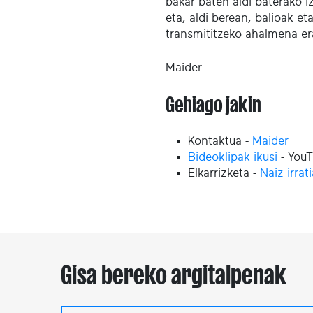
bakar baten aldi baterako i
eta, aldi berean, balioak eta
transmititzeko ahalmena e
Maider
Gehiago jakin
Kontaktua -
Maider
Bideoklipak ikusi
- You
Elkarrizketa -
Naiz irrat
Gisa bereko argitalpenak