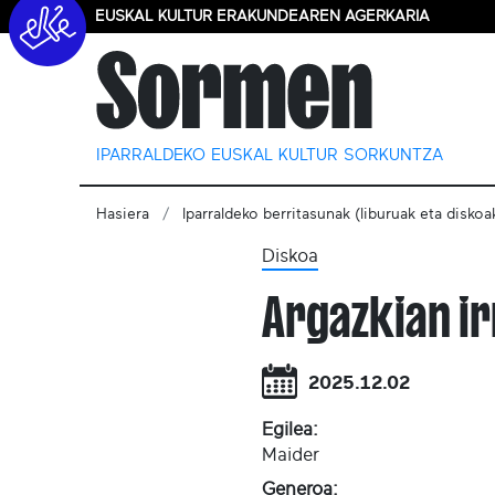
EUSKAL KULTUR ERAKUNDEAREN AGERKARIA
IPARRALDEKO EUSKAL KULTUR SORKUNTZA
Hasiera
Iparraldeko berritasunak (liburuak eta diskoa
Diskoa
Argazkian ir
2025.12.02
Egilea:
Maider
Generoa: