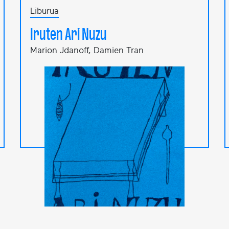
Liburua
Iruten Ari Nuzu
Marion Jdanoff, Damien Tran