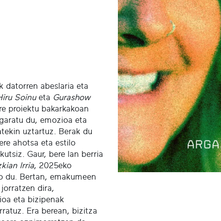
k datorren abeslaria eta
Hiru Soinu
eta
Gurashow
ere proiektu bakarkakoan
 garatu du, emozioa eta
atekin uztartuz. Berak du
re ahotsa eta estilo
tsiz. Gaur, bere lan berria
kian Irria
, 2025eko
ko du. Bertan, emakumeen
jorratzen dira,
ioa eta bizipenak
ratuz. Era berean, bizitza