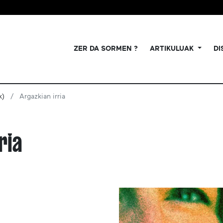
ZER DA SORMEN ?
ARTIKULUAK
DI
k)
Argazkian irria
ria