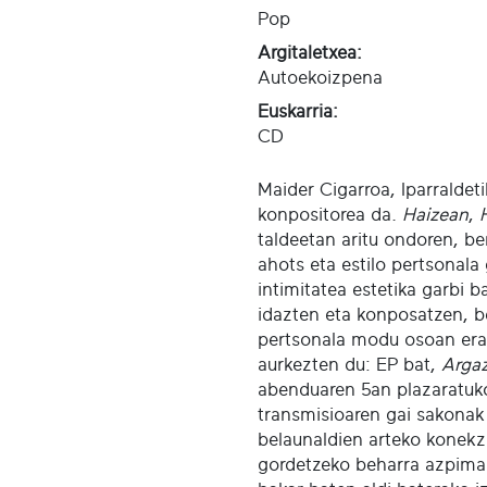
Pop
Argitaletxea:
Autoekoizpena
Euskarria:
CD
Maider Cigarroa, Iparraldeti
konpositorea da.
Haizean
,
taldeetan aritu ondoren, b
ahots eta estilo pertsonala
intimitatea estetika garbi b
idazten eta konposatzen, be
pertsonala modu osoan eraku
aurkezten du: EP bat,
Argaz
abenduaren 5an plazaratu
transmisioaren gai sakonak 
belaunaldien arteko konekz
gordetzeko beharra azpimar