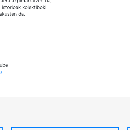
zaera azpimarratzen da,
 istorioak kolektiboki
rakusten da.
Tube
ia