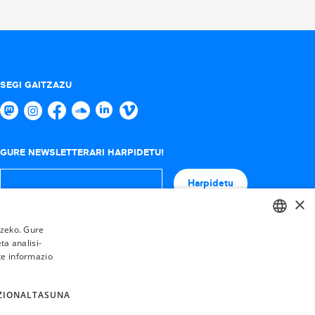
SEGI GAITZAZU
GURE NEWSLETTERARI HARPIDETU!
Harpidetu
×
tzeko. Gure
a analisi-
BASQUE
te informazio
FRENCH
SPANISH
ZIONALTASUNA
ENGLISH