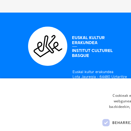
Euskal kultur erakundea
Lota Jauregia - 64480 Uztaritze
Tel: 0 (033)5 59 93 25 25
Cookieak e
webgunear
bazkideekin,
BEHARRE