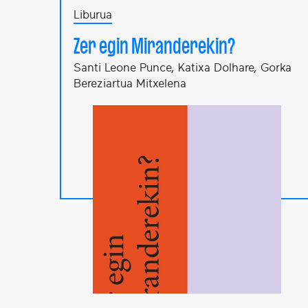
Liburua
Zer egin Miranderekin?
Santi Leone Punce, Katixa Dolhare, Gorka
Bereziartua Mitxelena